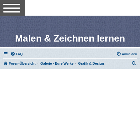
Malen & Zeichnen lernen
FAQ
Anmelden
S
Foren-Übersicht
Galerie - Eure Werke
Grafik & Design
u
c
h
e