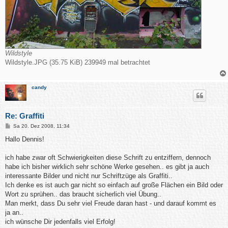
Wildstyle
Wildstyle.JPG (35.75 KiB) 239949 mal betrachtet
candy
Re: Graffiti
B
Sa 20. Dez 2008, 11:34
e
i
Hallo Dennis!
t
r
a
ich habe zwar oft Schwierigkeiten diese Schrift zu entziffern, dennoch
g
habe ich bisher wirklich sehr schöne Werke gesehen.. es gibt ja auch
interessante Bilder und nicht nur Schriftzüge als Graffiti..
Ich denke es ist auch gar nicht so einfach auf große Flächen ein Bild oder
Wort zu sprühen.. das braucht sicherlich viel Übung..
Man merkt, dass Du sehr viel Freude daran hast - und darauf kommt es
ja an..
ich wünsche Dir jedenfalls viel Erfolg!