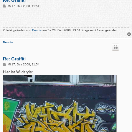
Re: Graffiti
B
Mi 17. Dez 2008, 11:51
e
i
.
t
r
a
g
Zuletzt geändert von
Dennis
am Sa 20. Dez 2008, 13:51, insgesamt 1-mal geändert.
Dennis
Re: Graffiti
B
Mi 17. Dez 2008, 11:54
e
i
Hier ist Wildstyle:
t
r
a
g