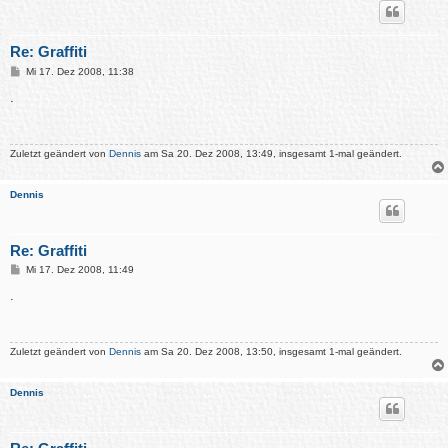
Re: Graffiti
B
Mi 17. Dez 2008, 11:38
e
i
.
t
r
a
g
Zuletzt geändert von
Dennis
am Sa 20. Dez 2008, 13:49, insgesamt 1-mal geändert.
Dennis
Re: Graffiti
B
Mi 17. Dez 2008, 11:49
e
i
.
t
r
a
g
Zuletzt geändert von
Dennis
am Sa 20. Dez 2008, 13:50, insgesamt 1-mal geändert.
Dennis