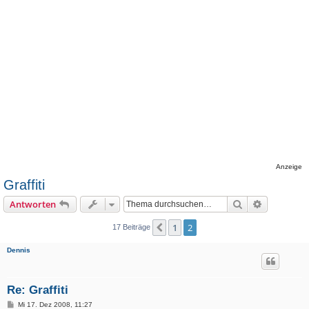
Anzeige
Graffiti
Suche
Erweiterte
Antworten
1
2
Vorherige
17 Beiträge
Dennis
Re: Graffiti
B
Mi 17. Dez 2008, 11:27