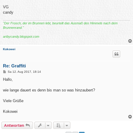
VG
candy
"Der Frosch, der im Brunnen lebt, beurteilt das Ausmaß des Himmels nach dem
Brunnenrand."
artbycandy.blogspot.com
Kokowei
Re: Graffiti
B
Sa 12. Aug 2017, 18:14
e
i
Hallo,
t
r
a
wie lange dauert es denn bis man so was hinzaubert?
g
Viele Grüße
Kokowei
Antworten