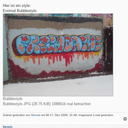
e
i
Hier ist ein style:
t
Erstmal Bubblestyle:
r
a
g
Bubblestyle
Bubblestyle.JPG (28.75 KiB) 1088616 mal betrachtet
Zuletzt geändert von
Dennis
am Mi 17. Dez 2008, 11:48, insgesamt 1-mal geändert.
Dennis