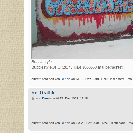
Bubblestyle
Bubblestyle.JPG (28.75 KiB) 1088660 mal betrachtet
Zuletzt geändert von
Dennis
am Mi 17. Dez 2008, 11:48, insgesamt 1-mal
Re: Graffiti
B
von
Dennis
»
Mi 17. Dez 2008, 11:38
e
i
.
t
r
a
g
Zuletzt geändert von
Dennis
am Sa 20. Dez 2008, 13:49, insgesamt 1-mal