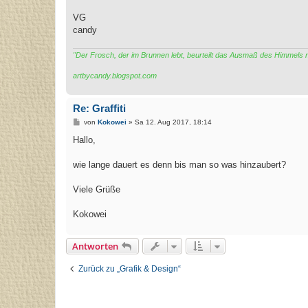
VG
candy
"Der Frosch, der im Brunnen lebt, beurteilt das Ausmaß des Himmels
artbycandy.blogspot.com
Re: Graffiti
B
von
Kokowei
»
Sa 12. Aug 2017, 18:14
e
i
Hallo,
t
r
a
wie lange dauert es denn bis man so was hinzaubert?
g
Viele Grüße
Kokowei
Antworten
Zurück zu „Grafik & Design“