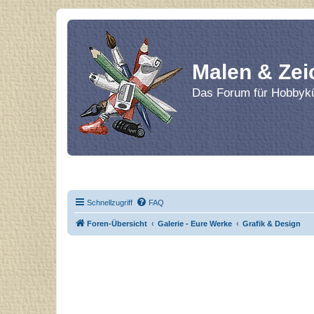
Malen & Zei
Das Forum für Hobbykü
Home
Le
Schnellzugriff
FAQ
Foren-Übersicht
Galerie - Eure Werke
Grafik & Design