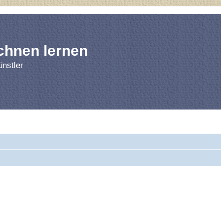
chnen lernen
nstler
rnen
Forum
Bl