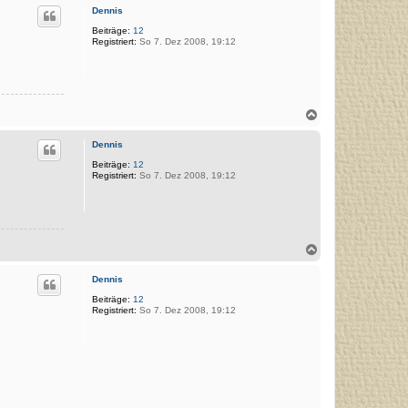
c
Dennis
h
o
Beiträge:
12
Registriert:
So 7. Dez 2008, 19:12
b
e
n
N
a
c
Dennis
h
o
Beiträge:
12
Registriert:
So 7. Dez 2008, 19:12
b
e
n
N
a
c
Dennis
h
o
Beiträge:
12
Registriert:
So 7. Dez 2008, 19:12
b
e
n