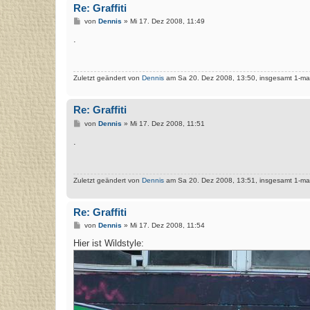
Re: Graffiti
B
von
Dennis
»
Mi 17. Dez 2008, 11:49
e
i
.
t
r
a
g
Zuletzt geändert von
Dennis
am Sa 20. Dez 2008, 13:50, insgesamt 1-mal
Re: Graffiti
B
von
Dennis
»
Mi 17. Dez 2008, 11:51
e
i
.
t
r
a
g
Zuletzt geändert von
Dennis
am Sa 20. Dez 2008, 13:51, insgesamt 1-mal
Re: Graffiti
B
von
Dennis
»
Mi 17. Dez 2008, 11:54
e
i
Hier ist Wildstyle:
t
r
a
g