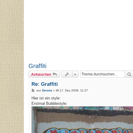
Graffiti
Antworten
Re: Graffiti
B
von
Dennis
»
Mi 17. Dez 2008, 11:27
e
i
Hier ist ein style:
t
Erstmal Bubblestyle:
r
a
g