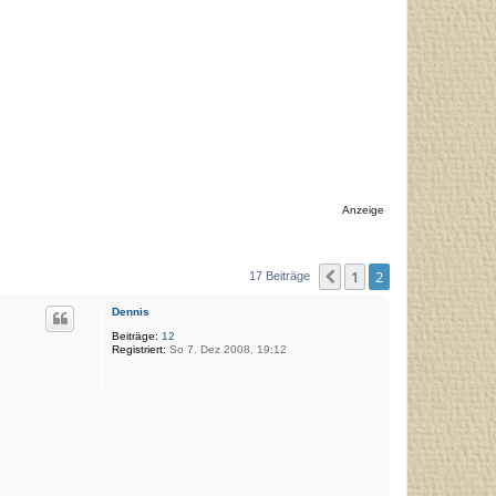
Anzeige
1
2
Vorherige
17 Beiträge
Dennis
Beiträge:
12
Registriert:
So 7. Dez 2008, 19:12