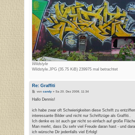
Wildstyle
Wildstyle.JPG (35.75 KiB) 239975 mal betrachtet
Re: Graffiti
B
von
candy
»
Sa 20. Dez 2008, 11:34
e
i
Hallo Dennis!
t
r
a
ich habe zwar oft Schwierigkeiten diese Schrift zu entziff
g
interessante Bilder und nicht nur Schriftzüge als Graffiti..
Ich denke es ist auch gar nicht so einfach auf große Fläche
Man merkt, dass Du sehr viel Freude daran hast - und dara
ich wünsche Dir jedenfalls viel Erfolg!