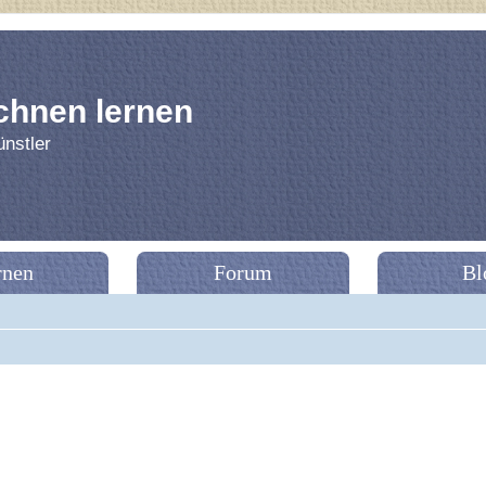
chnen lernen
nstler
rnen
Forum
Bl