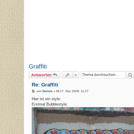
Graffiti
Antworten
Re: Graffiti
B
von
Dennis
»
Mi 17. Dez 2008, 11:27
e
i
Hier ist ein style:
t
Erstmal Bubblestyle:
r
a
g