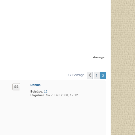
Anzeige
1
2
Vorherige
17 Beiträge
Dennis
Beiträge:
12
Registriert:
So 7. Dez 2008, 19:12