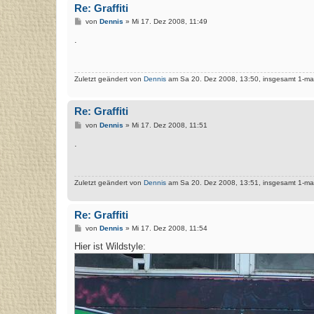
Re: Graffiti
B
von
Dennis
»
Mi 17. Dez 2008, 11:49
e
i
.
t
r
a
g
Zuletzt geändert von
Dennis
am Sa 20. Dez 2008, 13:50, insgesamt 1-mal
Re: Graffiti
B
von
Dennis
»
Mi 17. Dez 2008, 11:51
e
i
.
t
r
a
g
Zuletzt geändert von
Dennis
am Sa 20. Dez 2008, 13:51, insgesamt 1-mal
Re: Graffiti
B
von
Dennis
»
Mi 17. Dez 2008, 11:54
e
i
Hier ist Wildstyle:
t
r
a
g