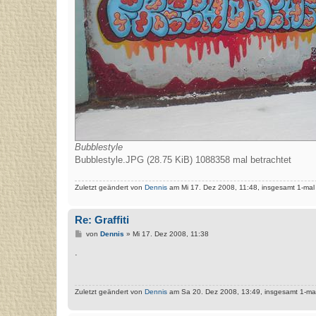
Bubblestyle
Bubblestyle.JPG (28.75 KiB) 1088358 mal betrachtet
Zuletzt geändert von
Dennis
am Mi 17. Dez 2008, 11:48, insgesamt 1-mal
Re: Graffiti
B
von
Dennis
»
Mi 17. Dez 2008, 11:38
e
i
.
t
r
a
g
Zuletzt geändert von
Dennis
am Sa 20. Dez 2008, 13:49, insgesamt 1-mal