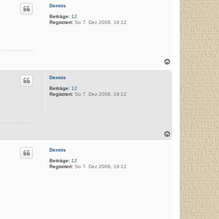
c
Dennis
h
o
Beiträge:
12
Registriert:
So 7. Dez 2008, 19:12
b
e
n
N
a
c
Dennis
h
o
Beiträge:
12
Registriert:
So 7. Dez 2008, 19:12
b
e
n
N
a
c
Dennis
h
o
Beiträge:
12
Registriert:
So 7. Dez 2008, 19:12
b
e
n