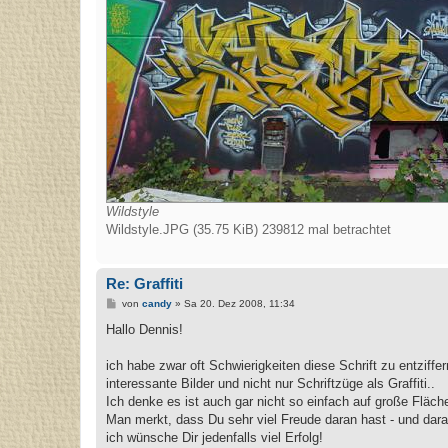
Wildstyle
Wildstyle.JPG (35.75 KiB) 239812 mal betrachtet
Re: Graffiti
B
von
candy
»
Sa 20. Dez 2008, 11:34
e
i
Hallo Dennis!
t
r
a
ich habe zwar oft Schwierigkeiten diese Schrift zu entziff
g
interessante Bilder und nicht nur Schriftzüge als Graffiti..
Ich denke es ist auch gar nicht so einfach auf große Fläche
Man merkt, dass Du sehr viel Freude daran hast - und dara
ich wünsche Dir jedenfalls viel Erfolg!