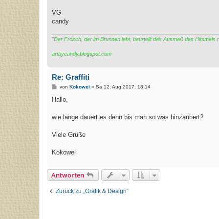
VG
candy
"Der Frosch, der im Brunnen lebt, beurteilt das Ausmaß des Himmels
artbycandy.blogspot.com
Re: Graffiti
B
von
Kokowei
»
Sa 12. Aug 2017, 18:14
e
i
Hallo,
t
r
a
wie lange dauert es denn bis man so was hinzaubert?
g
Viele Grüße
Kokowei
Antworten
Zurück zu „Grafik & Design“