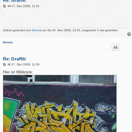
Re: Graffiti
B
Mi 17. Dez 2008, 11:51
e
i
.
t
r
a
g
Zuletzt geändert von
Dennis
am Sa 20. Dez 2008, 13:51, insgesamt 1-mal geändert.
Dennis
Re: Graffiti
B
Mi 17. Dez 2008, 11:54
e
i
Hier ist Wildstyle:
t
r
a
g