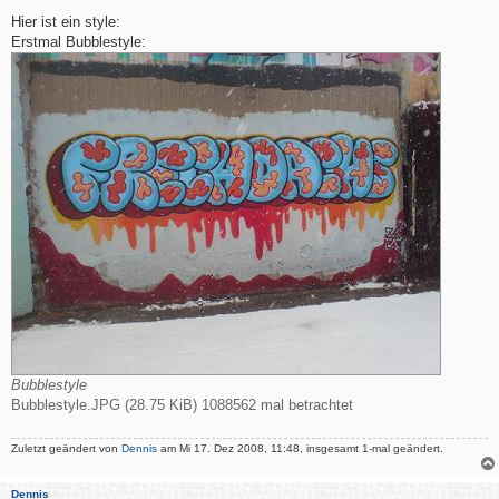
e
i
Hier ist ein style:
t
Erstmal Bubblestyle:
r
a
g
Bubblestyle
Bubblestyle.JPG (28.75 KiB) 1088562 mal betrachtet
Zuletzt geändert von
Dennis
am Mi 17. Dez 2008, 11:48, insgesamt 1-mal geändert.
Dennis