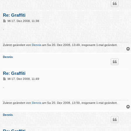
Re: Graffiti
B
Mi 17. Dez 2008, 11:38
e
i
.
t
r
a
g
Zuletzt geändert von
Dennis
am Sa 20. Dez 2008, 13:49, insgesamt 1-mal geändert.
Dennis
Re: Graffiti
B
Mi 17. Dez 2008, 11:49
e
i
.
t
r
a
g
Zuletzt geändert von
Dennis
am Sa 20. Dez 2008, 13:50, insgesamt 1-mal geändert.
Dennis