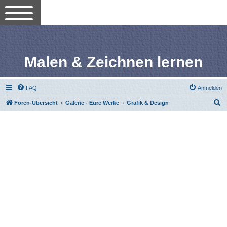
Malen & Zeichnen lernen
FAQ
Anmelden
S
Foren-Übersicht
Galerie - Eure Werke
Grafik & Design
u
c
h
e