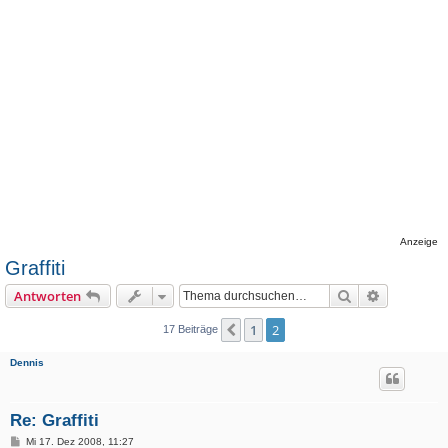
Anzeige
Graffiti
Suche
Erweiterte
Antworten
1
2
Vorherige
17 Beiträge
Dennis
Re: Graffiti
B
Mi 17. Dez 2008, 11:27