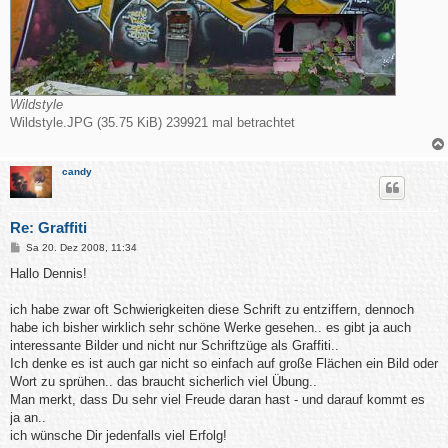
Wildstyle
Wildstyle.JPG (35.75 KiB) 239921 mal betrachtet
candy
Re: Graffiti
B
Sa 20. Dez 2008, 11:34
e
i
Hallo Dennis!
t
r
a
ich habe zwar oft Schwierigkeiten diese Schrift zu entziffern, dennoch
g
habe ich bisher wirklich sehr schöne Werke gesehen.. es gibt ja auch
interessante Bilder und nicht nur Schriftzüge als Graffiti..
Ich denke es ist auch gar nicht so einfach auf große Flächen ein Bild oder
Wort zu sprühen.. das braucht sicherlich viel Übung..
Man merkt, dass Du sehr viel Freude daran hast - und darauf kommt es
ja an..
ich wünsche Dir jedenfalls viel Erfolg!