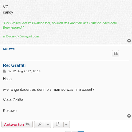
VG
candy
"Der Frosch, der im Brunnen lebt, beurteilt das Ausmaß des Himmels nach dem
Brunnenrand."
artbycandy.blogspot.com
Kokowei
Re: Graffiti
B
Sa 12. Aug 2017, 18:14
e
i
Hallo,
t
r
a
wie lange dauert es denn bis man so was hinzaubert?
g
Viele Grüße
Kokowei
Antworten