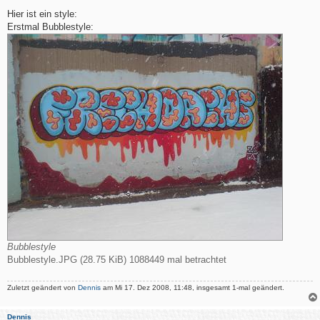
e
i
Hier ist ein style:
t
Erstmal Bubblestyle:
r
a
g
Bubblestyle
Bubblestyle.JPG (28.75 KiB) 1088449 mal betrachtet
Zuletzt geändert von
Dennis
am Mi 17. Dez 2008, 11:48, insgesamt 1-mal geändert.
Dennis