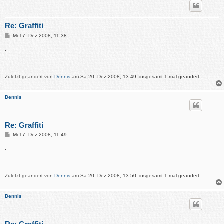
Re: Graffiti
B
Mi 17. Dez 2008, 11:38
e
i
.
t
r
a
g
Zuletzt geändert von
Dennis
am Sa 20. Dez 2008, 13:49, insgesamt 1-mal geändert.
Dennis
Re: Graffiti
B
Mi 17. Dez 2008, 11:49
e
i
.
t
r
a
g
Zuletzt geändert von
Dennis
am Sa 20. Dez 2008, 13:50, insgesamt 1-mal geändert.
Dennis