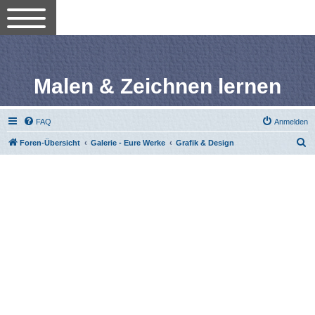
Malen & Zeichnen lernen
FAQ
Anmelden
S
Foren-Übersicht
Galerie - Eure Werke
Grafik & Design
u
c
h
e