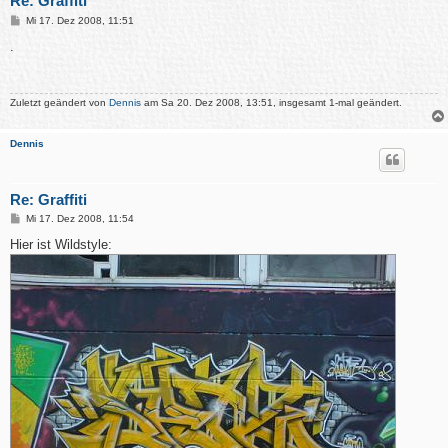
Re: Graffiti
B
Mi 17. Dez 2008, 11:51
e
i
.
t
r
a
g
Zuletzt geändert von
Dennis
am Sa 20. Dez 2008, 13:51, insgesamt 1-mal geändert.
Dennis
Re: Graffiti
B
Mi 17. Dez 2008, 11:54
e
i
Hier ist Wildstyle:
t
r
a
g