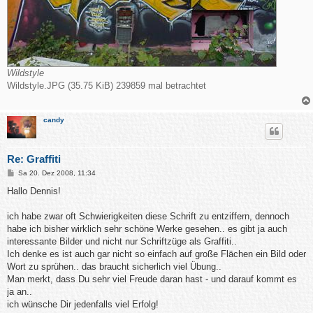
Wildstyle
Wildstyle.JPG (35.75 KiB) 239859 mal betrachtet
candy
Re: Graffiti
B
Sa 20. Dez 2008, 11:34
e
i
Hallo Dennis!
t
r
a
ich habe zwar oft Schwierigkeiten diese Schrift zu entziffern, dennoch
g
habe ich bisher wirklich sehr schöne Werke gesehen.. es gibt ja auch
interessante Bilder und nicht nur Schriftzüge als Graffiti..
Ich denke es ist auch gar nicht so einfach auf große Flächen ein Bild oder
Wort zu sprühen.. das braucht sicherlich viel Übung..
Man merkt, dass Du sehr viel Freude daran hast - und darauf kommt es
ja an..
ich wünsche Dir jedenfalls viel Erfolg!