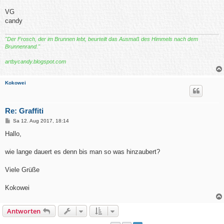
VG
candy
"Der Frosch, der im Brunnen lebt, beurteilt das Ausmaß des Himmels nach dem
Brunnenrand."
artbycandy.blogspot.com
Kokowei
Re: Graffiti
B
Sa 12. Aug 2017, 18:14
e
i
Hallo,
t
r
a
wie lange dauert es denn bis man so was hinzaubert?
g
Viele Grüße
Kokowei
Antworten