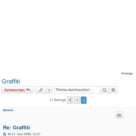
Anzeige
Graffiti
Suche
Erweiterte
Antworten
1
2
Vorherige
17 Beiträge
Dennis
Re: Graffiti
B
Mi 17. Dez 2008, 11:27