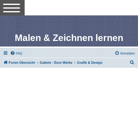
Malen & Zeichnen lernen
FAQ
Anmelden
S
Foren-Übersicht
Galerie - Eure Werke
Grafik & Design
u
c
h
e