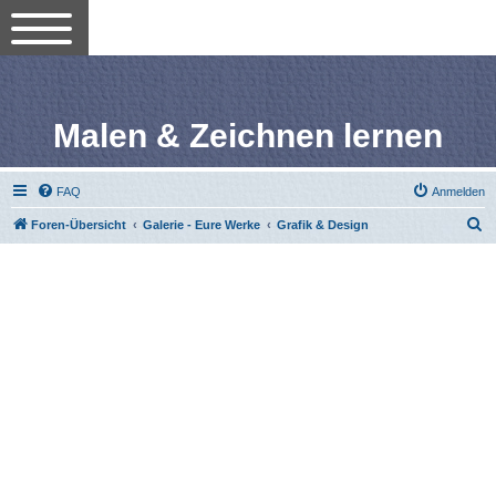
Malen & Zeichnen lernen
FAQ
Anmelden
S
Foren-Übersicht
Galerie - Eure Werke
Grafik & Design
u
c
h
e