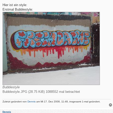
e
i
Hier ist ein style:
t
Erstmal Bubblestyle:
r
a
g
Bubblestyle
Bubblestyle.JPG (28.75 KiB) 1088552 mal betrachtet
Zuletzt geändert von
Dennis
am Mi 17. Dez 2008, 11:48, insgesamt 1-mal geändert.
Dennis