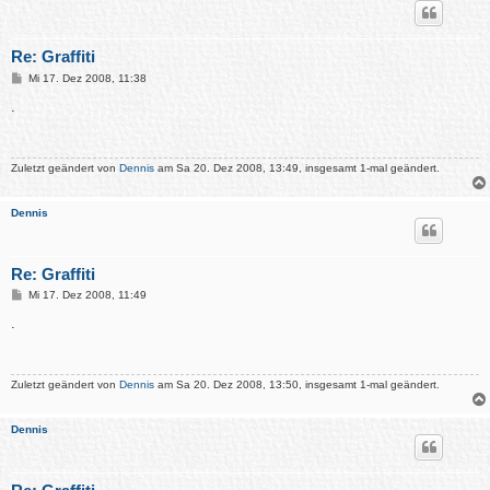
Re: Graffiti
B
Mi 17. Dez 2008, 11:38
e
i
.
t
r
a
g
Zuletzt geändert von
Dennis
am Sa 20. Dez 2008, 13:49, insgesamt 1-mal geändert.
Dennis
Re: Graffiti
B
Mi 17. Dez 2008, 11:49
e
i
.
t
r
a
g
Zuletzt geändert von
Dennis
am Sa 20. Dez 2008, 13:50, insgesamt 1-mal geändert.
Dennis