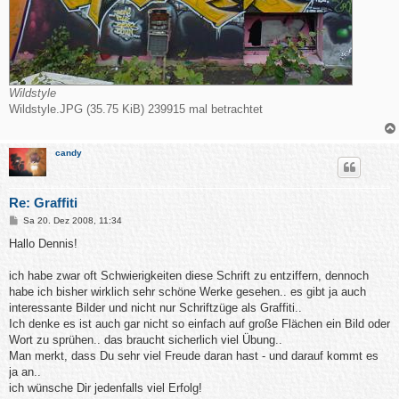
Wildstyle
Wildstyle.JPG (35.75 KiB) 239915 mal betrachtet
candy
Re: Graffiti
B
Sa 20. Dez 2008, 11:34
e
i
Hallo Dennis!
t
r
a
ich habe zwar oft Schwierigkeiten diese Schrift zu entziffern, dennoch
g
habe ich bisher wirklich sehr schöne Werke gesehen.. es gibt ja auch
interessante Bilder und nicht nur Schriftzüge als Graffiti..
Ich denke es ist auch gar nicht so einfach auf große Flächen ein Bild oder
Wort zu sprühen.. das braucht sicherlich viel Übung..
Man merkt, dass Du sehr viel Freude daran hast - und darauf kommt es
ja an..
ich wünsche Dir jedenfalls viel Erfolg!