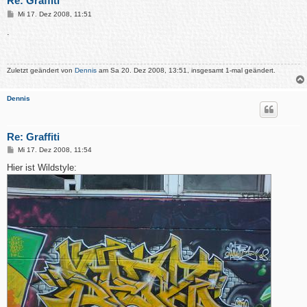
Re: Graffiti
B
Mi 17. Dez 2008, 11:51
e
i
.
t
r
a
g
Zuletzt geändert von
Dennis
am Sa 20. Dez 2008, 13:51, insgesamt 1-mal geändert.
Dennis
Re: Graffiti
B
Mi 17. Dez 2008, 11:54
e
i
Hier ist Wildstyle:
t
r
a
g