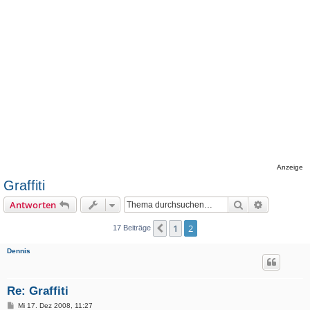
Anzeige
Graffiti
Suche
Erweiterte
Antworten
1
2
Vorherige
17 Beiträge
Dennis
Re: Graffiti
B
Mi 17. Dez 2008, 11:27