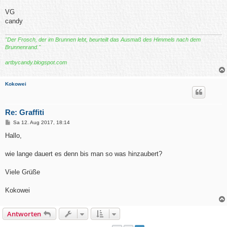
VG
candy
"Der Frosch, der im Brunnen lebt, beurteilt das Ausmaß des Himmels nach dem
Brunnenrand."
artbycandy.blogspot.com
Kokowei
Re: Graffiti
B
Sa 12. Aug 2017, 18:14
e
i
Hallo,
t
r
a
wie lange dauert es denn bis man so was hinzaubert?
g
Viele Grüße
Kokowei
Antworten