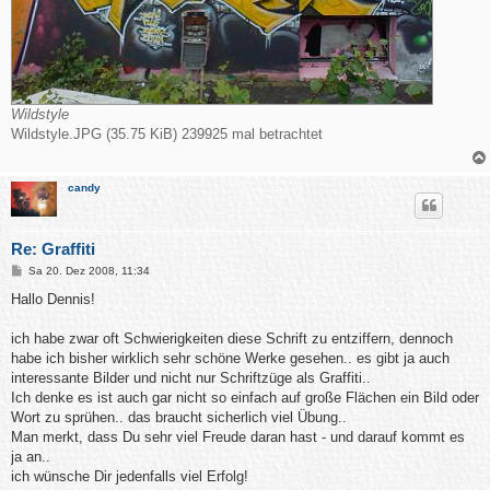
Wildstyle
Wildstyle.JPG (35.75 KiB) 239925 mal betrachtet
candy
Re: Graffiti
B
Sa 20. Dez 2008, 11:34
e
i
Hallo Dennis!
t
r
a
ich habe zwar oft Schwierigkeiten diese Schrift zu entziffern, dennoch
g
habe ich bisher wirklich sehr schöne Werke gesehen.. es gibt ja auch
interessante Bilder und nicht nur Schriftzüge als Graffiti..
Ich denke es ist auch gar nicht so einfach auf große Flächen ein Bild oder
Wort zu sprühen.. das braucht sicherlich viel Übung..
Man merkt, dass Du sehr viel Freude daran hast - und darauf kommt es
ja an..
ich wünsche Dir jedenfalls viel Erfolg!