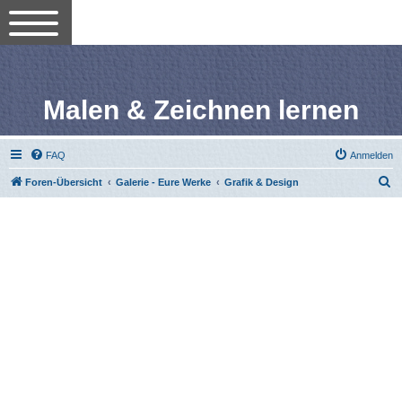
Malen & Zeichnen lernen
FAQ
Anmelden
S
Foren-Übersicht
Galerie - Eure Werke
Grafik & Design
u
c
h
e