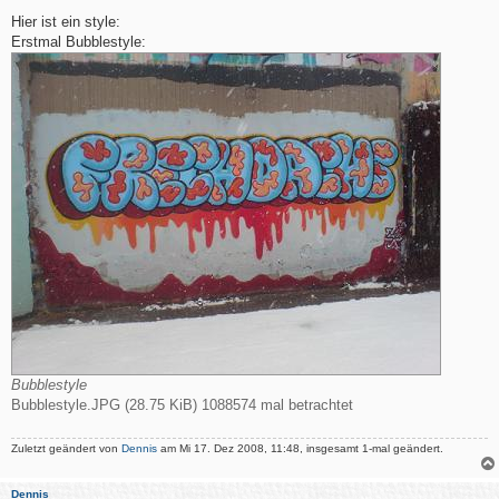
e
i
Hier ist ein style:
t
Erstmal Bubblestyle:
r
a
g
Bubblestyle
Bubblestyle.JPG (28.75 KiB) 1088574 mal betrachtet
Zuletzt geändert von
Dennis
am Mi 17. Dez 2008, 11:48, insgesamt 1-mal geändert.
Dennis