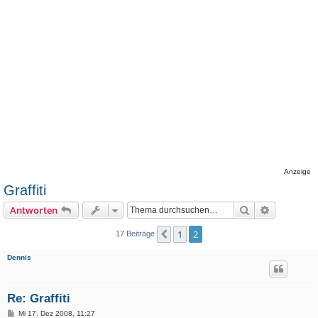
Anzeige
Graffiti
Suche
Erweiterte
Antworten
1
2
Vorherige
17 Beiträge
Dennis
Re: Graffiti
B
Mi 17. Dez 2008, 11:27