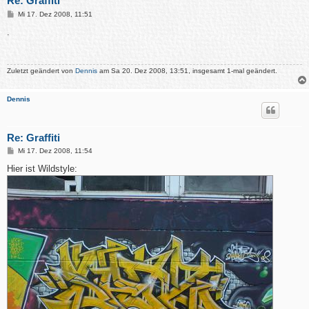
Re: Graffiti
B
Mi 17. Dez 2008, 11:51
e
i
.
t
r
a
g
Zuletzt geändert von
Dennis
am Sa 20. Dez 2008, 13:51, insgesamt 1-mal geändert.
Dennis
Re: Graffiti
B
Mi 17. Dez 2008, 11:54
e
i
Hier ist Wildstyle:
t
r
a
g