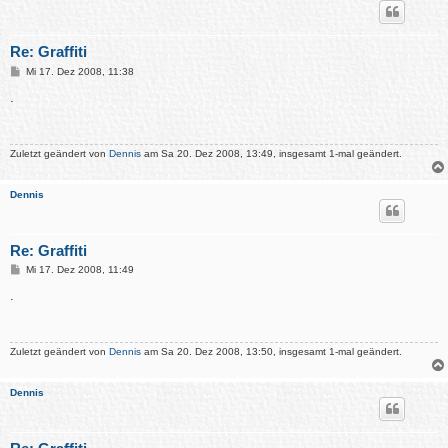
Re: Graffiti
B
Mi 17. Dez 2008, 11:38
e
i
.
t
r
a
g
Zuletzt geändert von
Dennis
am Sa 20. Dez 2008, 13:49, insgesamt 1-mal geändert.
Dennis
Re: Graffiti
B
Mi 17. Dez 2008, 11:49
e
i
.
t
r
a
g
Zuletzt geändert von
Dennis
am Sa 20. Dez 2008, 13:50, insgesamt 1-mal geändert.
Dennis