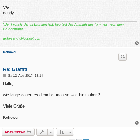
VG
candy
"Der Frosch, der im Brunnen lebt, beurteilt das Ausmaß des Himmels nach dem
Brunnenrand."
artbycandy.blogspot.com
Kokowei
Re: Graffiti
B
Sa 12. Aug 2017, 18:14
e
i
Hallo,
t
r
a
wie lange dauert es denn bis man so was hinzaubert?
g
Viele Grüße
Kokowei
Antworten