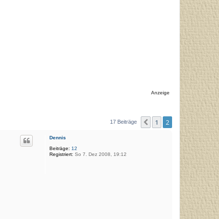
Anzeige
1
2
Vorherige
17 Beiträge
Dennis
Beiträge:
12
Registriert:
So 7. Dez 2008, 19:12