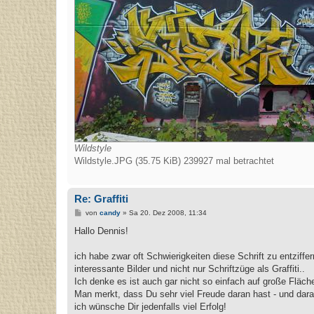
Wildstyle
Wildstyle.JPG (35.75 KiB) 239927 mal betrachtet
Re: Graffiti
B
von
candy
»
Sa 20. Dez 2008, 11:34
e
i
Hallo Dennis!
t
r
a
ich habe zwar oft Schwierigkeiten diese Schrift zu entziff
g
interessante Bilder und nicht nur Schriftzüge als Graffiti..
Ich denke es ist auch gar nicht so einfach auf große Fläche
Man merkt, dass Du sehr viel Freude daran hast - und dara
ich wünsche Dir jedenfalls viel Erfolg!