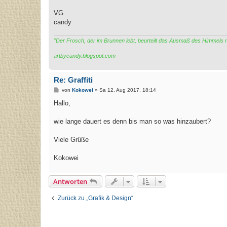
VG
candy
"Der Frosch, der im Brunnen lebt, beurteilt das Ausmaß des Himmels
artbycandy.blogspot.com
Re: Graffiti
B
von
Kokowei
»
Sa 12. Aug 2017, 18:14
e
i
Hallo,
t
r
a
wie lange dauert es denn bis man so was hinzaubert?
g
Viele Grüße
Kokowei
Antworten
Zurück zu „Grafik & Design“