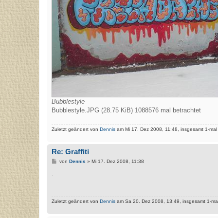
Bubblestyle
Bubblestyle.JPG (28.75 KiB) 1088576 mal betrachtet
Zuletzt geändert von
Dennis
am Mi 17. Dez 2008, 11:48, insgesamt 1-mal
Re: Graffiti
B
von
Dennis
»
Mi 17. Dez 2008, 11:38
e
i
.
t
r
a
g
Zuletzt geändert von
Dennis
am Sa 20. Dez 2008, 13:49, insgesamt 1-mal