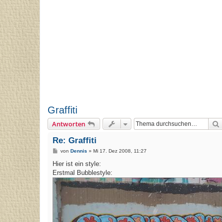
Graffiti
Antworten
Re: Graffiti
B
von
Dennis
»
Mi 17. Dez 2008, 11:27
e
i
Hier ist ein style:
t
Erstmal Bubblestyle:
r
a
g