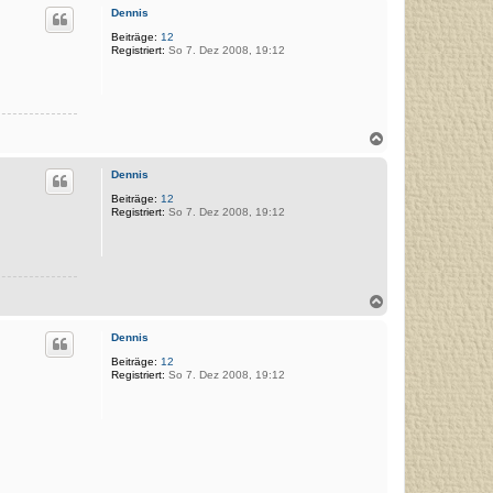
c
Dennis
h
o
Beiträge:
12
Registriert:
So 7. Dez 2008, 19:12
b
e
n
N
a
c
Dennis
h
o
Beiträge:
12
Registriert:
So 7. Dez 2008, 19:12
b
e
n
N
a
c
Dennis
h
o
Beiträge:
12
Registriert:
So 7. Dez 2008, 19:12
b
e
n