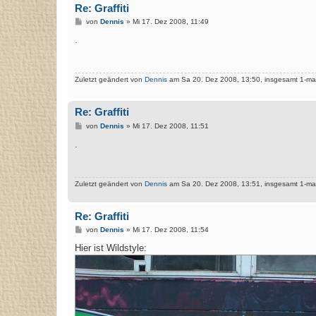
Re: Graffiti
B
von
Dennis
»
Mi 17. Dez 2008, 11:49
e
i
.
t
r
a
g
Zuletzt geändert von
Dennis
am Sa 20. Dez 2008, 13:50, insgesamt 1-mal
Re: Graffiti
B
von
Dennis
»
Mi 17. Dez 2008, 11:51
e
i
.
t
r
a
g
Zuletzt geändert von
Dennis
am Sa 20. Dez 2008, 13:51, insgesamt 1-mal
Re: Graffiti
B
von
Dennis
»
Mi 17. Dez 2008, 11:54
e
i
Hier ist Wildstyle:
t
r
a
g