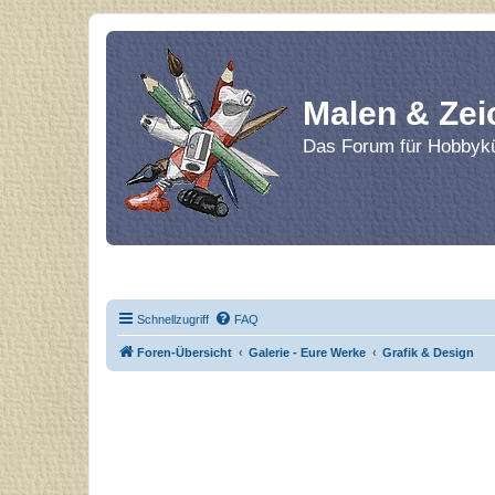
Malen & Zei
Das Forum für Hobbykü
Home
Le
Schnellzugriff
FAQ
Foren-Übersicht
Galerie - Eure Werke
Grafik & Design