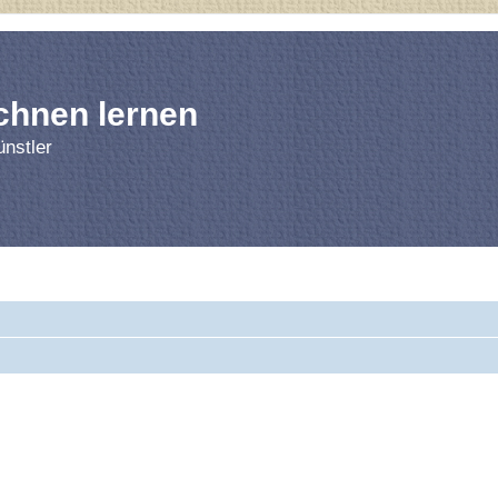
chnen lernen
nstler
rnen
Forum
Bl