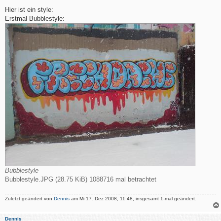
e
i
Hier ist ein style:
t
Erstmal Bubblestyle:
r
a
g
Bubblestyle
Bubblestyle.JPG (28.75 KiB) 1088716 mal betrachtet
Zuletzt geändert von
Dennis
am Mi 17. Dez 2008, 11:48, insgesamt 1-mal geändert.
Dennis