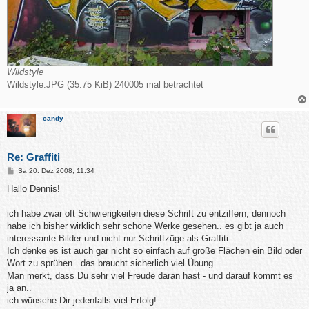
Wildstyle
Wildstyle.JPG (35.75 KiB) 240005 mal betrachtet
candy
Re: Graffiti
B
Sa 20. Dez 2008, 11:34
e
i
Hallo Dennis!
t
r
a
ich habe zwar oft Schwierigkeiten diese Schrift zu entziffern, dennoch
g
habe ich bisher wirklich sehr schöne Werke gesehen.. es gibt ja auch
interessante Bilder und nicht nur Schriftzüge als Graffiti..
Ich denke es ist auch gar nicht so einfach auf große Flächen ein Bild oder
Wort zu sprühen.. das braucht sicherlich viel Übung..
Man merkt, dass Du sehr viel Freude daran hast - und darauf kommt es
ja an..
ich wünsche Dir jedenfalls viel Erfolg!