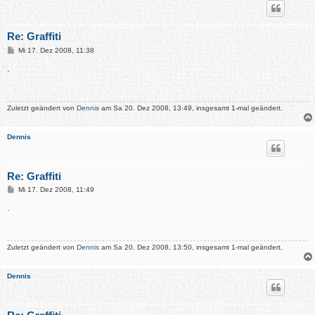
Re: Graffiti
B
Mi 17. Dez 2008, 11:38
e
i
.
t
r
a
g
Zuletzt geändert von
Dennis
am Sa 20. Dez 2008, 13:49, insgesamt 1-mal geändert.
Dennis
Re: Graffiti
B
Mi 17. Dez 2008, 11:49
e
i
.
t
r
a
g
Zuletzt geändert von
Dennis
am Sa 20. Dez 2008, 13:50, insgesamt 1-mal geändert.
Dennis