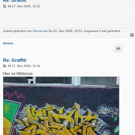
Re: Graffiti
B
Mi 17. Dez 2008, 11:51
e
i
.
t
r
a
g
Zuletzt geändert von
Dennis
am Sa 20. Dez 2008, 13:51, insgesamt 1-mal geändert.
Dennis
Re: Graffiti
B
Mi 17. Dez 2008, 11:54
e
i
Hier ist Wildstyle:
t
r
a
g