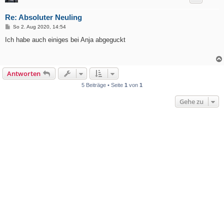
Re: Absoluter Neuling
B
So 2. Aug 2020, 14:54
e
i
Ich habe auch einiges bei Anja abgeguckt
t
r
a
g
Antworten
5 Beiträge • Seite
1
von
1
Gehe zu