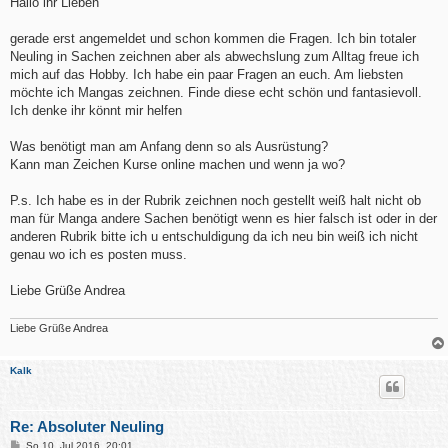
Hallo ihr Lieben
t
r
a
gerade erst angemeldet und schon kommen die Fragen. Ich bin totaler
g
Neuling in Sachen zeichnen aber als abwechslung zum Alltag freue ich
mich auf das Hobby. Ich habe ein paar Fragen an euch. Am liebsten
möchte ich Mangas zeichnen. Finde diese echt schön und fantasievoll.
Ich denke ihr könnt mir helfen
Was benötigt man am Anfang denn so als Ausrüstung?
Kann man Zeichen Kurse online machen und wenn ja wo?
P.s. Ich habe es in der Rubrik zeichnen noch gestellt weiß halt nicht ob
man für Manga andere Sachen benötigt wenn es hier falsch ist oder in der
anderen Rubrik bitte ich u entschuldigung da ich neu bin weiß ich nicht
genau wo ich es posten muss.
Liebe Grüße Andrea
Liebe Grüße Andrea
Kalk
Re: Absoluter Neuling
B
So 10. Jul 2016, 20:01