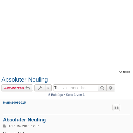
Anzeige
Absoluter Neuling
Suche
Erweiterte
Antworten
5 Beiträge • Seite
1
von
1
Muffin10092015
Absoluter Neuling
B
Di 17. Mai 2016, 12:07
e
i