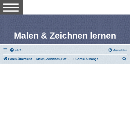
Malen & Zeichnen lernen
FAQ
Anmelden
S
Foren-Übersicht
Malen, Zeichnen, Fotografieren lernen
Comic & Manga
u
c
h
e