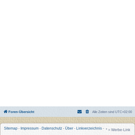
Foren-Übersicht
Alle Zeiten sind
UTC+02:00
Sitemap
-
Impressum
-
Datenschutz
-
Über
-
Linkverzeichnis
-
* = Werbe-Link