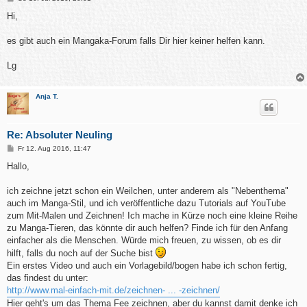
e
i
Hi,
t
r
a
es gibt auch ein Mangaka-Forum falls Dir hier keiner helfen kann.
g
Lg
Anja T.
Re: Absoluter Neuling
B
Fr 12. Aug 2016, 11:47
e
i
Hallo,
t
r
a
ich zeichne jetzt schon ein Weilchen, unter anderem als "Nebenthema"
g
auch im Manga-Stil, und ich veröffentliche dazu Tutorials auf YouTube
zum Mit-Malen und Zeichnen! Ich mache in Kürze noch eine kleine Reihe
zu Manga-Tieren, das könnte dir auch helfen? Finde ich für den Anfang
einfacher als die Menschen. Würde mich freuen, zu wissen, ob es dir
hilft, falls du noch auf der Suche bist
Ein erstes Video und auch ein Vorlagebild/bogen habe ich schon fertig,
das findest du unter:
http://www.mal-einfach-mit.de/zeichnen- ... -zeichnen/
Hier geht's um das Thema Fee zeichnen, aber du kannst damit denke ich