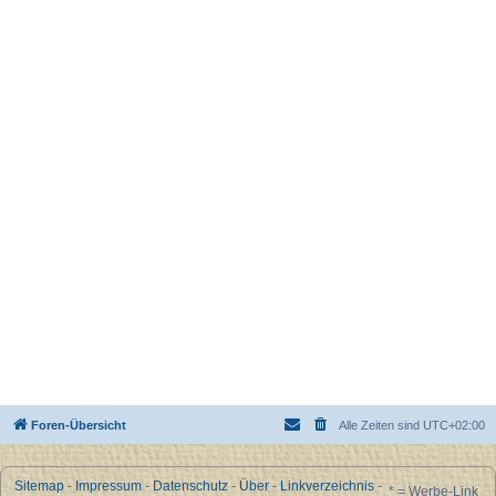
Foren-Übersicht
Alle Zeiten sind
UTC+02:00
Sitemap
-
Impressum
-
Datenschutz
-
Über
-
Linkverzeichnis
-
* = Werbe-Link