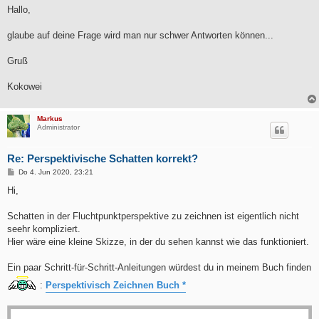
i
Hallo,
t
r
a
glaube auf deine Frage wird man nur schwer Antworten können...
g
Gruß
Kokowei
Markus
Administrator
Re: Perspektivische Schatten korrekt?
B
Do 4. Jun 2020, 23:21
e
i
Hi,
t
r
a
Schatten in der Fluchtpunktperspektive zu zeichnen ist eigentlich nicht
g
seehr kompliziert.
Hier wäre eine kleine Skizze, in der du sehen kannst wie das funktioniert.
Ein paar Schritt-für-Schritt-Anleitungen würdest du in meinem Buch finden
:
Perspektivisch Zeichnen Buch *