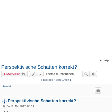
Anzeige
Perspektivische Schatten korrekt?
Suche
Erweiterte
Antworten
3 Beiträge • Seite
1
von
1
Joschi
Perspektivische Schatten korrekt?
B
Do 18. Mai 2017, 08:39
e
i