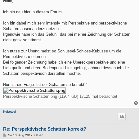
Hallo,
t
r
a
ich bin neu hier in diesem Forum.
g
Ich bin dabei mich sehr intensiv mit Perspektive und perspektivische
Schatten auseinanderzusetzen.
Irgendwie habe ich das Gefühl, das bei meiner Zeichnung der Schatten
nicht ganz so stimmt.
Ich nutze zur Übung meist so Schlüssel-Schloss-Kubusse um die
Perspektive zu erlernen.
Bei folgender Zeichnung habe ich eine Übereckperspektive und eine
Lichtquelle und deren Bodenpunkt hinzugefügt, anhand dessen ich die
Schatten perspektivisch darstellen möchte.
Nun ist die Frage: Ist der Schatten so korrekt?
Perspektivische Schatten.png (119.7 KiB) 17125 mal betrachtet
Kokowei
Re: Perspektivische Schatten korrekt?
B
So 13. Aug 2017, 08:47
e