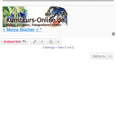
> Meine Bücher < *
Antworten
3 Beiträge • Seite
1
von
1
Gehe zu