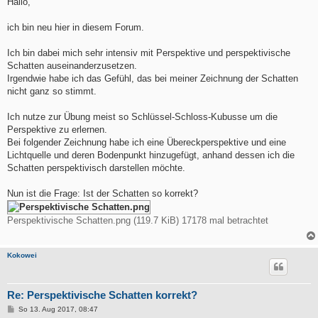
Hallo,
t
r
a
ich bin neu hier in diesem Forum.
g
Ich bin dabei mich sehr intensiv mit Perspektive und perspektivische
Schatten auseinanderzusetzen.
Irgendwie habe ich das Gefühl, das bei meiner Zeichnung der Schatten
nicht ganz so stimmt.
Ich nutze zur Übung meist so Schlüssel-Schloss-Kubusse um die
Perspektive zu erlernen.
Bei folgender Zeichnung habe ich eine Übereckperspektive und eine
Lichtquelle und deren Bodenpunkt hinzugefügt, anhand dessen ich die
Schatten perspektivisch darstellen möchte.
Nun ist die Frage: Ist der Schatten so korrekt?
Perspektivische Schatten.png (119.7 KiB) 17178 mal betrachtet
Kokowei
Re: Perspektivische Schatten korrekt?
B
So 13. Aug 2017, 08:47
e