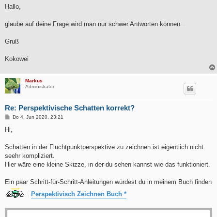
i
Hallo,
t
r
a
glaube auf deine Frage wird man nur schwer Antworten können...
g
Gruß
Kokowei
Markus
Administrator
Re: Perspektivische Schatten korrekt?
B
Do 4. Jun 2020, 23:21
e
i
Hi,
t
r
a
Schatten in der Fluchtpunktperspektive zu zeichnen ist eigentlich nicht
g
seehr kompliziert.
Hier wäre eine kleine Skizze, in der du sehen kannst wie das funktioniert.
Ein paar Schritt-für-Schritt-Anleitungen würdest du in meinem Buch finden
:
Perspektivisch Zeichnen Buch *