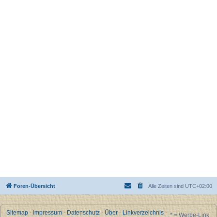
Foren-Übersicht
Alle Zeiten sind
UTC+02:00
Sitemap
-
Impressum
-
Datenschutz
-
Über
-
Linkverzeichnis
-
* = Werbe-Link