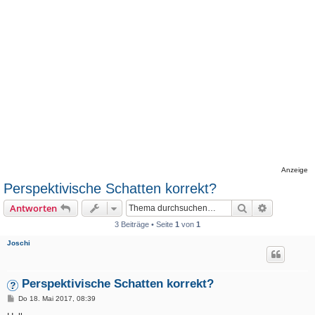
Anzeige
Perspektivische Schatten korrekt?
Suche
Erweiterte
Antworten
3 Beiträge • Seite
1
von
1
Joschi
Perspektivische Schatten korrekt?
B
Do 18. Mai 2017, 08:39
e
i