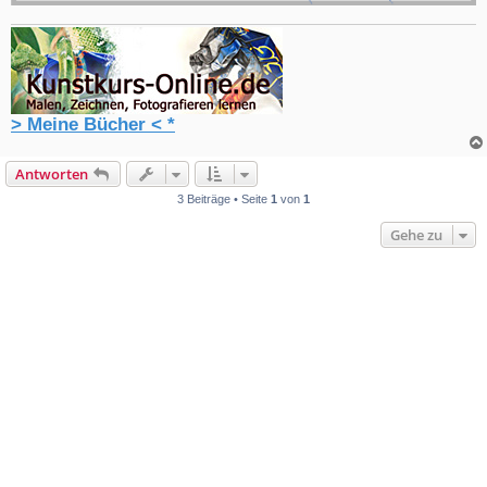
> Meine Bücher < *
Antworten
3 Beiträge • Seite
1
von
1
Gehe zu