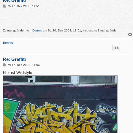
Re: Graffiti
B
Mi 17. Dez 2008, 11:51
e
i
.
t
r
a
g
Zuletzt geändert von
Dennis
am Sa 20. Dez 2008, 13:51, insgesamt 1-mal geändert.
Dennis
Re: Graffiti
B
Mi 17. Dez 2008, 11:54
e
i
Hier ist Wildstyle:
t
r
a
g