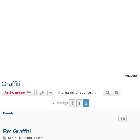
Anzeige
Graffiti
Suche
Erweiterte
Antworten
1
2
Vorherige
17 Beiträge
Dennis
Re: Graffiti
B
Mi 17. Dez 2008, 11:27