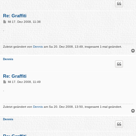
Re: Graffiti
B
Mi 17. Dez 2008, 11:38
e
i
.
t
r
a
g
Zuletzt geändert von
Dennis
am Sa 20. Dez 2008, 13:49, insgesamt 1-mal geändert.
Dennis
Re: Graffiti
B
Mi 17. Dez 2008, 11:49
e
i
.
t
r
a
g
Zuletzt geändert von
Dennis
am Sa 20. Dez 2008, 13:50, insgesamt 1-mal geändert.
Dennis