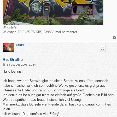
Wildstyle
Wildstyle.JPG (35.75 KiB) 239858 mal betrachtet
candy
Re: Graffiti
B
Sa 20. Dez 2008, 11:34
e
i
Hallo Dennis!
t
r
a
ich habe zwar oft Schwierigkeiten diese Schrift zu entziffern, dennoch
g
habe ich bisher wirklich sehr schöne Werke gesehen.. es gibt ja auch
interessante Bilder und nicht nur Schriftzüge als Graffiti..
Ich denke es ist auch gar nicht so einfach auf große Flächen ein Bild oder
Wort zu sprühen.. das braucht sicherlich viel Übung..
Man merkt, dass Du sehr viel Freude daran hast - und darauf kommt es
ja an..
ich wünsche Dir jedenfalls viel Erfolg!