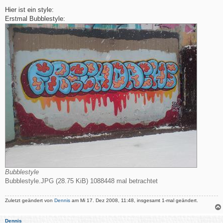
e
i
Hier ist ein style:
t
Erstmal Bubblestyle:
r
a
g
Bubblestyle
Bubblestyle.JPG (28.75 KiB) 1088448 mal betrachtet
Zuletzt geändert von
Dennis
am Mi 17. Dez 2008, 11:48, insgesamt 1-mal geändert.
Dennis