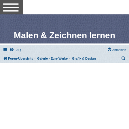
Malen & Zeichnen lernen
FAQ
Anmelden
S
Foren-Übersicht
Galerie - Eure Werke
Grafik & Design
u
c
h
e