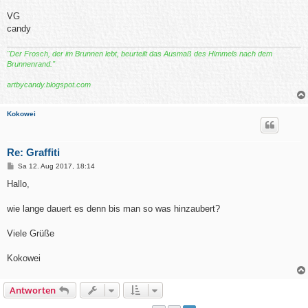
VG
candy
"Der Frosch, der im Brunnen lebt, beurteilt das Ausmaß des Himmels nach dem
Brunnenrand."
artbycandy.blogspot.com
Kokowei
Re: Graffiti
B
Sa 12. Aug 2017, 18:14
e
i
Hallo,
t
r
a
wie lange dauert es denn bis man so was hinzaubert?
g
Viele Grüße
Kokowei
Antworten