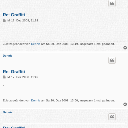
Re: Graffiti
B
Mi 17. Dez 2008, 11:38
e
i
.
t
r
a
g
Zuletzt geändert von
Dennis
am Sa 20. Dez 2008, 13:49, insgesamt 1-mal geändert.
Dennis
Re: Graffiti
B
Mi 17. Dez 2008, 11:49
e
i
.
t
r
a
g
Zuletzt geändert von
Dennis
am Sa 20. Dez 2008, 13:50, insgesamt 1-mal geändert.
Dennis