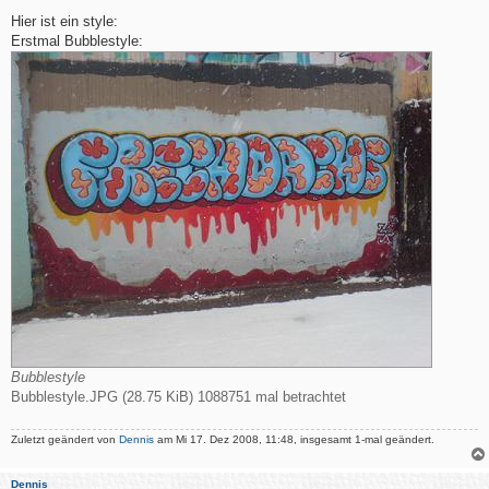
e
i
Hier ist ein style:
t
Erstmal Bubblestyle:
r
a
g
Bubblestyle
Bubblestyle.JPG (28.75 KiB) 1088751 mal betrachtet
Zuletzt geändert von
Dennis
am Mi 17. Dez 2008, 11:48, insgesamt 1-mal geändert.
Dennis