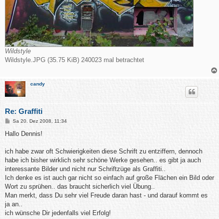
Wildstyle
Wildstyle.JPG (35.75 KiB) 240023 mal betrachtet
candy
Re: Graffiti
B
Sa 20. Dez 2008, 11:34
e
i
Hallo Dennis!
t
r
a
ich habe zwar oft Schwierigkeiten diese Schrift zu entziffern, dennoch
g
habe ich bisher wirklich sehr schöne Werke gesehen.. es gibt ja auch
interessante Bilder und nicht nur Schriftzüge als Graffiti..
Ich denke es ist auch gar nicht so einfach auf große Flächen ein Bild oder
Wort zu sprühen.. das braucht sicherlich viel Übung..
Man merkt, dass Du sehr viel Freude daran hast - und darauf kommt es
ja an..
ich wünsche Dir jedenfalls viel Erfolg!