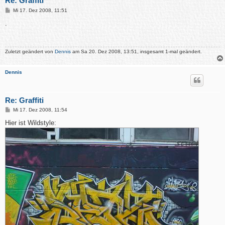
Re: Graffiti
B
Mi 17. Dez 2008, 11:51
e
i
.
t
r
a
g
Zuletzt geändert von
Dennis
am Sa 20. Dez 2008, 13:51, insgesamt 1-mal geändert.
Dennis
Re: Graffiti
B
Mi 17. Dez 2008, 11:54
e
i
Hier ist Wildstyle:
t
r
a
g