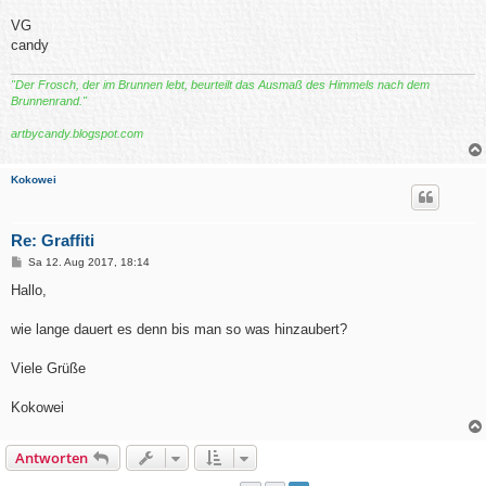
VG
candy
"Der Frosch, der im Brunnen lebt, beurteilt das Ausmaß des Himmels nach dem
Brunnenrand."
artbycandy.blogspot.com
Kokowei
Re: Graffiti
B
Sa 12. Aug 2017, 18:14
e
i
Hallo,
t
r
a
wie lange dauert es denn bis man so was hinzaubert?
g
Viele Grüße
Kokowei
Antworten