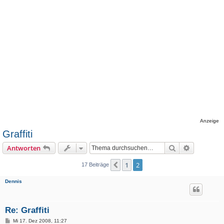
Anzeige
Graffiti
Suche
Erweiterte
Antworten
1
2
Vorherige
17 Beiträge
Dennis
Re: Graffiti
B
Mi 17. Dez 2008, 11:27