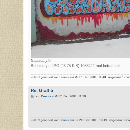
Bubblestyle
Bubblestyle.JPG (28.75 KiB) 1088422 mal betrachtet
Zuletzt geändert von
Dennis
am Mi 17. Dez 2008, 11:48, insgesamt 1-mal
Re: Graffiti
B
von
Dennis
»
Mi 17. Dez 2008, 11:38
e
i
.
t
r
a
g
Zuletzt geändert von
Dennis
am Sa 20. Dez 2008, 13:49, insgesamt 1-mal