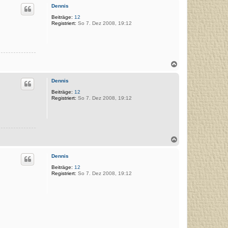
c
Dennis
h
o
Beiträge:
12
Registriert:
So 7. Dez 2008, 19:12
b
e
n
N
a
c
Dennis
h
o
Beiträge:
12
Registriert:
So 7. Dez 2008, 19:12
b
e
n
N
a
c
Dennis
h
o
Beiträge:
12
Registriert:
So 7. Dez 2008, 19:12
b
e
n