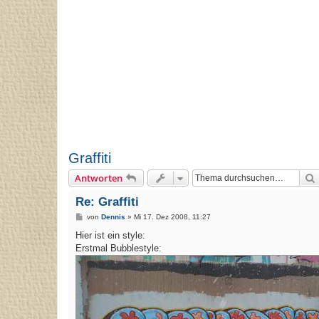
Graffiti
Antworten
Re: Graffiti
B
von
Dennis
»
Mi 17. Dez 2008, 11:27
e
i
Hier ist ein style:
t
Erstmal Bubblestyle:
r
a
g