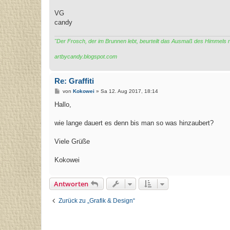
VG
candy
"Der Frosch, der im Brunnen lebt, beurteilt das Ausmaß des Himmels
artbycandy.blogspot.com
Re: Graffiti
B
von
Kokowei
»
Sa 12. Aug 2017, 18:14
e
i
Hallo,
t
r
a
wie lange dauert es denn bis man so was hinzaubert?
g
Viele Grüße
Kokowei
Antworten
Zurück zu „Grafik & Design“