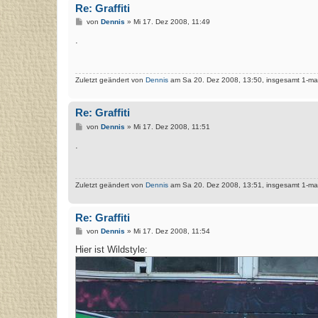
Re: Graffiti
B
von
Dennis
»
Mi 17. Dez 2008, 11:49
e
i
.
t
r
a
g
Zuletzt geändert von
Dennis
am Sa 20. Dez 2008, 13:50, insgesamt 1-mal
Re: Graffiti
B
von
Dennis
»
Mi 17. Dez 2008, 11:51
e
i
.
t
r
a
g
Zuletzt geändert von
Dennis
am Sa 20. Dez 2008, 13:51, insgesamt 1-mal
Re: Graffiti
B
von
Dennis
»
Mi 17. Dez 2008, 11:54
e
i
Hier ist Wildstyle:
t
r
a
g