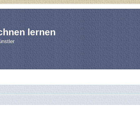
chnen lernen
nstler
rnen
Forum
Bl