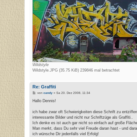
Wildstyle
Wildstyle.JPG (35.75 KiB) 239846 mal betrachtet
Re: Graffiti
B
von
candy
»
Sa 20. Dez 2008, 11:34
e
i
Hallo Dennis!
t
r
a
ich habe zwar oft Schwierigkeiten diese Schrift zu entziff
g
interessante Bilder und nicht nur Schriftzüge als Graffiti..
Ich denke es ist auch gar nicht so einfach auf große Fläche
Man merkt, dass Du sehr viel Freude daran hast - und dara
ich wünsche Dir jedenfalls viel Erfolg!