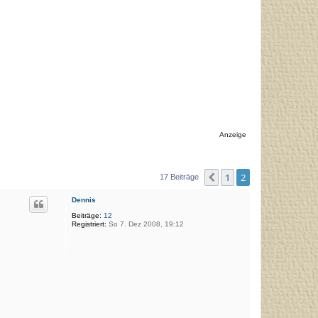
Anzeige
1
2
Vorherige
17 Beiträge
Dennis
Beiträge:
12
Registriert:
So 7. Dez 2008, 19:12