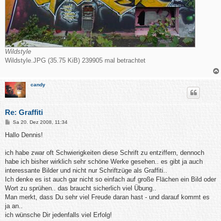
Wildstyle
Wildstyle.JPG (35.75 KiB) 239905 mal betrachtet
candy
Re: Graffiti
B
Sa 20. Dez 2008, 11:34
e
i
Hallo Dennis!
t
r
a
ich habe zwar oft Schwierigkeiten diese Schrift zu entziffern, dennoch
g
habe ich bisher wirklich sehr schöne Werke gesehen.. es gibt ja auch
interessante Bilder und nicht nur Schriftzüge als Graffiti..
Ich denke es ist auch gar nicht so einfach auf große Flächen ein Bild oder
Wort zu sprühen.. das braucht sicherlich viel Übung..
Man merkt, dass Du sehr viel Freude daran hast - und darauf kommt es
ja an..
ich wünsche Dir jedenfalls viel Erfolg!