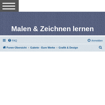
Malen & Zeichnen lernen
FAQ
Anmelden
S
Foren-Übersicht
Galerie - Eure Werke
Grafik & Design
u
c
h
e