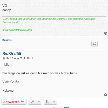
VG
candy
"Der Frosch, der im Brunnen lebt, beurteilt das Ausmaß des Himmels nach dem
Brunnenrand."
artbycandy.blogspot.com
Kokowei
Re: Graffiti
B
Sa 12. Aug 2017, 18:14
e
i
Hallo,
t
r
a
wie lange dauert es denn bis man so was hinzaubert?
g
Viele Grüße
Kokowei
Antworten