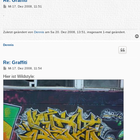
Re: Graffiti
B
Mi 17. Dez 2008, 11:51
e
i
.
t
r
a
g
Zuletzt geändert von
Dennis
am Sa 20. Dez 2008, 13:51, insgesamt 1-mal geändert.
Dennis
Re: Graffiti
B
Mi 17. Dez 2008, 11:54
e
i
Hier ist Wildstyle:
t
r
a
g