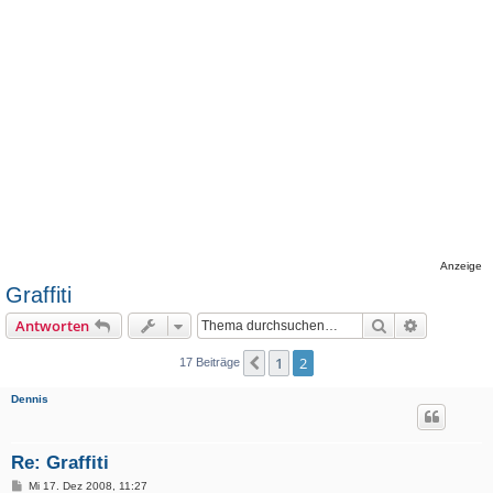
Anzeige
Graffiti
Suche
Erweiterte
Antworten
1
2
Vorherige
17 Beiträge
Dennis
Re: Graffiti
B
Mi 17. Dez 2008, 11:27