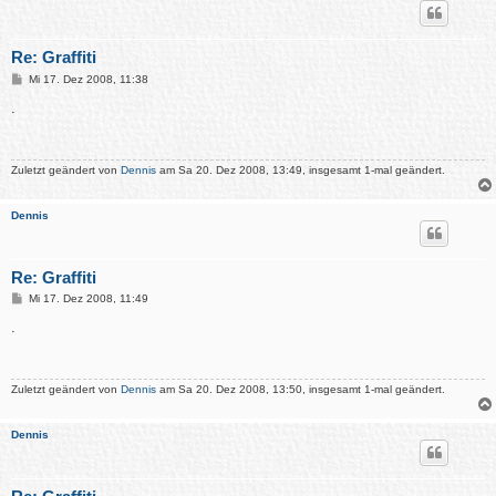
Re: Graffiti
B
Mi 17. Dez 2008, 11:38
e
i
.
t
r
a
g
Zuletzt geändert von
Dennis
am Sa 20. Dez 2008, 13:49, insgesamt 1-mal geändert.
Dennis
Re: Graffiti
B
Mi 17. Dez 2008, 11:49
e
i
.
t
r
a
g
Zuletzt geändert von
Dennis
am Sa 20. Dez 2008, 13:50, insgesamt 1-mal geändert.
Dennis