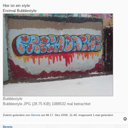
e
i
Hier ist ein style:
t
Erstmal Bubblestyle:
r
a
g
Bubblestyle
Bubblestyle.JPG (28.75 KiB) 1088532 mal betrachtet
Zuletzt geändert von
Dennis
am Mi 17. Dez 2008, 11:48, insgesamt 1-mal geändert.
Dennis