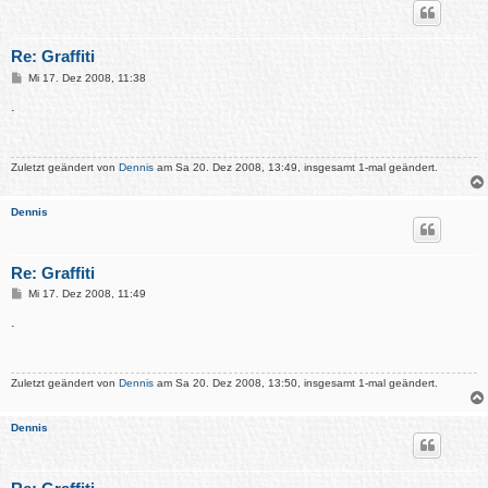
Re: Graffiti
B
Mi 17. Dez 2008, 11:38
e
i
.
t
r
a
g
Zuletzt geändert von
Dennis
am Sa 20. Dez 2008, 13:49, insgesamt 1-mal geändert.
Dennis
Re: Graffiti
B
Mi 17. Dez 2008, 11:49
e
i
.
t
r
a
g
Zuletzt geändert von
Dennis
am Sa 20. Dez 2008, 13:50, insgesamt 1-mal geändert.
Dennis