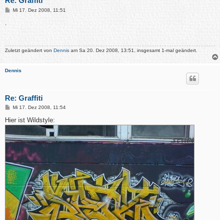
Re: Graffiti
B
Mi 17. Dez 2008, 11:51
e
i
.
t
r
a
g
Zuletzt geändert von
Dennis
am Sa 20. Dez 2008, 13:51, insgesamt 1-mal geändert.
Dennis
Re: Graffiti
B
Mi 17. Dez 2008, 11:54
e
i
Hier ist Wildstyle:
t
r
a
g