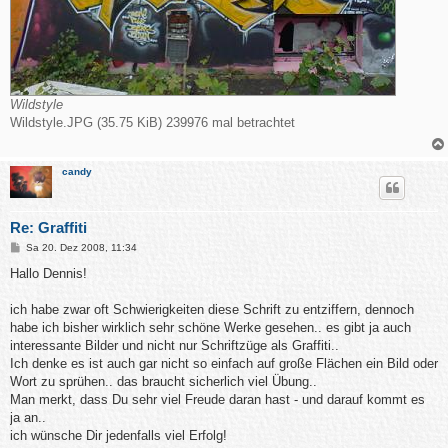
Wildstyle
Wildstyle.JPG (35.75 KiB) 239976 mal betrachtet
candy
Re: Graffiti
B
Sa 20. Dez 2008, 11:34
e
i
Hallo Dennis!
t
r
a
ich habe zwar oft Schwierigkeiten diese Schrift zu entziffern, dennoch
g
habe ich bisher wirklich sehr schöne Werke gesehen.. es gibt ja auch
interessante Bilder und nicht nur Schriftzüge als Graffiti..
Ich denke es ist auch gar nicht so einfach auf große Flächen ein Bild oder
Wort zu sprühen.. das braucht sicherlich viel Übung..
Man merkt, dass Du sehr viel Freude daran hast - und darauf kommt es
ja an..
ich wünsche Dir jedenfalls viel Erfolg!