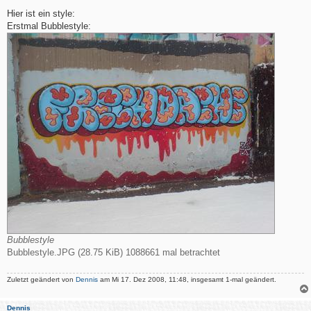
e
i
Hier ist ein style:
t
Erstmal Bubblestyle:
r
a
g
Bubblestyle
Bubblestyle.JPG (28.75 KiB) 1088661 mal betrachtet
Zuletzt geändert von
Dennis
am Mi 17. Dez 2008, 11:48, insgesamt 1-mal geändert.
Dennis