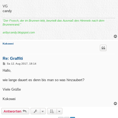
VG
candy
"Der Frosch, der im Brunnen lebt, beurteilt das Ausmaß des Himmels nach dem
Brunnenrand."
artbycandy.blogspot.com
Kokowei
Re: Graffiti
B
Sa 12. Aug 2017, 18:14
e
i
Hallo,
t
r
a
wie lange dauert es denn bis man so was hinzaubert?
g
Viele Grüße
Kokowei
Antworten