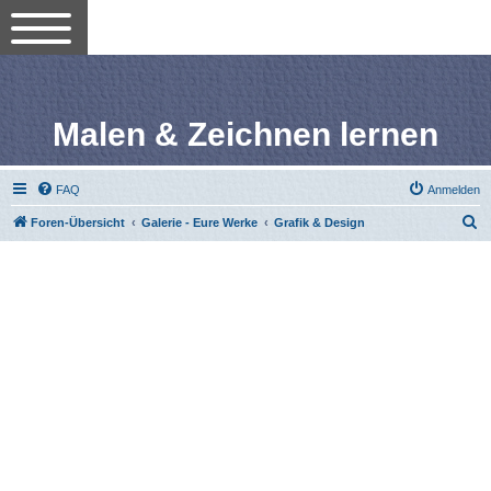
Malen & Zeichnen lernen
FAQ
Anmelden
S
Foren-Übersicht
Galerie - Eure Werke
Grafik & Design
u
c
h
e