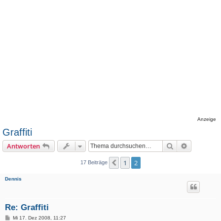
Anzeige
Graffiti
Suche
Erweiterte
Antworten
1
2
Vorherige
17 Beiträge
Dennis
Re: Graffiti
B
Mi 17. Dez 2008, 11:27