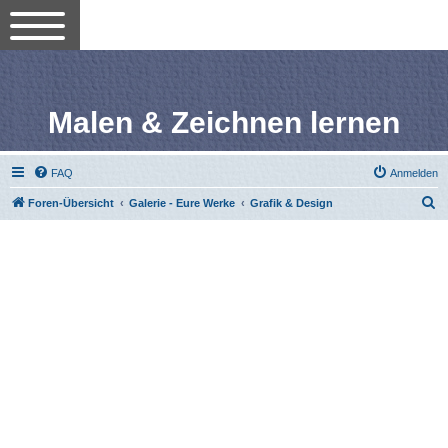
Malen & Zeichnen lernen
FAQ
Anmelden
S
Foren-Übersicht
Galerie - Eure Werke
Grafik & Design
u
c
h
e