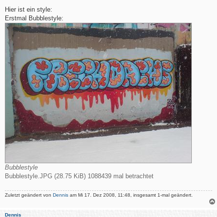
e
i
Hier ist ein style:
t
Erstmal Bubblestyle:
r
a
g
Bubblestyle
Bubblestyle.JPG (28.75 KiB) 1088439 mal betrachtet
Zuletzt geändert von
Dennis
am Mi 17. Dez 2008, 11:48, insgesamt 1-mal geändert.
Dennis