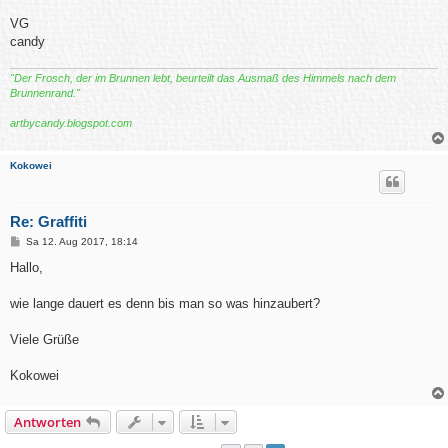
VG
candy
"Der Frosch, der im Brunnen lebt, beurteilt das Ausmaß des Himmels nach dem
Brunnenrand."
artbycandy.blogspot.com
Kokowei
Re: Graffiti
B
Sa 12. Aug 2017, 18:14
e
i
Hallo,
t
r
a
wie lange dauert es denn bis man so was hinzaubert?
g
Viele Grüße
Kokowei
Antworten