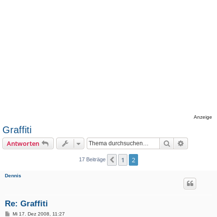
Anzeige
Graffiti
Suche
Erweiterte
Antworten
1
2
Vorherige
17 Beiträge
Dennis
Re: Graffiti
B
Mi 17. Dez 2008, 11:27