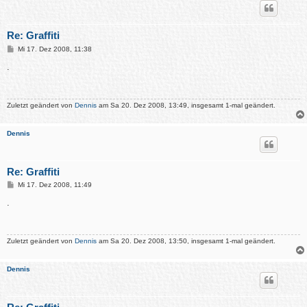
Re: Graffiti
B
Mi 17. Dez 2008, 11:38
e
i
.
t
r
a
g
Zuletzt geändert von
Dennis
am Sa 20. Dez 2008, 13:49, insgesamt 1-mal geändert.
Dennis
Re: Graffiti
B
Mi 17. Dez 2008, 11:49
e
i
.
t
r
a
g
Zuletzt geändert von
Dennis
am Sa 20. Dez 2008, 13:50, insgesamt 1-mal geändert.
Dennis