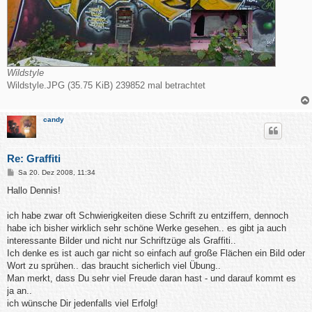
Wildstyle
Wildstyle.JPG (35.75 KiB) 239852 mal betrachtet
candy
Re: Graffiti
B
Sa 20. Dez 2008, 11:34
e
i
Hallo Dennis!
t
r
a
ich habe zwar oft Schwierigkeiten diese Schrift zu entziffern, dennoch
g
habe ich bisher wirklich sehr schöne Werke gesehen.. es gibt ja auch
interessante Bilder und nicht nur Schriftzüge als Graffiti..
Ich denke es ist auch gar nicht so einfach auf große Flächen ein Bild oder
Wort zu sprühen.. das braucht sicherlich viel Übung..
Man merkt, dass Du sehr viel Freude daran hast - und darauf kommt es
ja an..
ich wünsche Dir jedenfalls viel Erfolg!