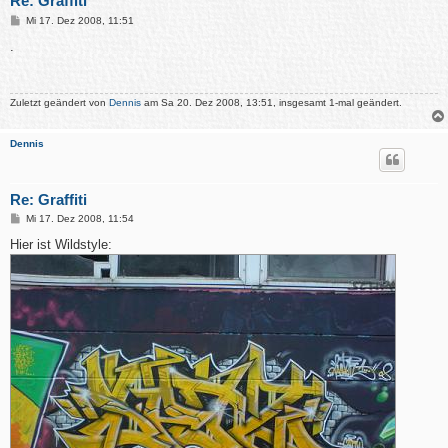
Re: Graffiti
B
Mi 17. Dez 2008, 11:51
e
i
.
t
r
a
g
Zuletzt geändert von
Dennis
am Sa 20. Dez 2008, 13:51, insgesamt 1-mal geändert.
Dennis
Re: Graffiti
B
Mi 17. Dez 2008, 11:54
e
i
Hier ist Wildstyle:
t
r
a
g