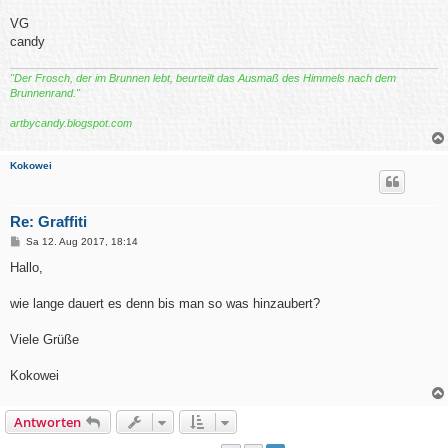
VG
candy
"Der Frosch, der im Brunnen lebt, beurteilt das Ausmaß des Himmels nach dem
Brunnenrand."
artbycandy.blogspot.com
Kokowei
Re: Graffiti
B
Sa 12. Aug 2017, 18:14
e
i
Hallo,
t
r
a
wie lange dauert es denn bis man so was hinzaubert?
g
Viele Grüße
Kokowei
Antworten