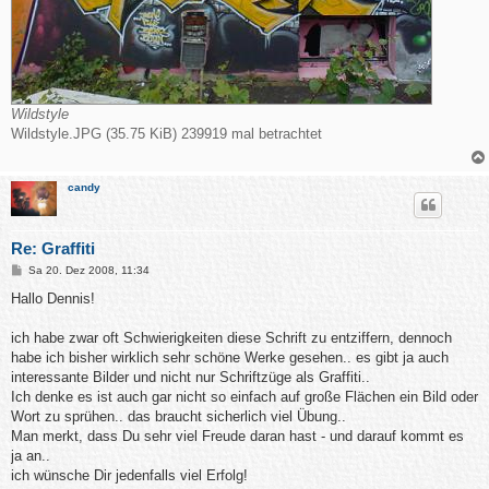
Wildstyle
Wildstyle.JPG (35.75 KiB) 239919 mal betrachtet
candy
Re: Graffiti
B
Sa 20. Dez 2008, 11:34
e
i
Hallo Dennis!
t
r
a
ich habe zwar oft Schwierigkeiten diese Schrift zu entziffern, dennoch
g
habe ich bisher wirklich sehr schöne Werke gesehen.. es gibt ja auch
interessante Bilder und nicht nur Schriftzüge als Graffiti..
Ich denke es ist auch gar nicht so einfach auf große Flächen ein Bild oder
Wort zu sprühen.. das braucht sicherlich viel Übung..
Man merkt, dass Du sehr viel Freude daran hast - und darauf kommt es
ja an..
ich wünsche Dir jedenfalls viel Erfolg!