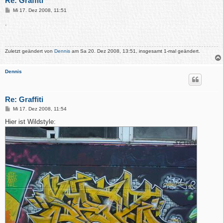
Re: Graffiti
B
Mi 17. Dez 2008, 11:51
e
i
.
t
r
a
g
Zuletzt geändert von
Dennis
am Sa 20. Dez 2008, 13:51, insgesamt 1-mal geändert.
Dennis
Re: Graffiti
B
Mi 17. Dez 2008, 11:54
e
i
Hier ist Wildstyle:
t
r
a
g