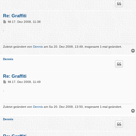
Re: Graffiti
B
Mi 17. Dez 2008, 11:38
e
i
.
t
r
a
g
Zuletzt geändert von
Dennis
am Sa 20. Dez 2008, 13:49, insgesamt 1-mal geändert.
Dennis
Re: Graffiti
B
Mi 17. Dez 2008, 11:49
e
i
.
t
r
a
g
Zuletzt geändert von
Dennis
am Sa 20. Dez 2008, 13:50, insgesamt 1-mal geändert.
Dennis