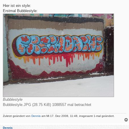
e
i
Hier ist ein style:
t
Erstmal Bubblestyle:
r
a
g
Bubblestyle
Bubblestyle.JPG (28.75 KiB) 1088557 mal betrachtet
Zuletzt geändert von
Dennis
am Mi 17. Dez 2008, 11:48, insgesamt 1-mal geändert.
Dennis