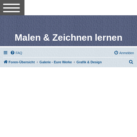
Malen & Zeichnen lernen
FAQ
Anmelden
S
Foren-Übersicht
Galerie - Eure Werke
Grafik & Design
u
c
h
e