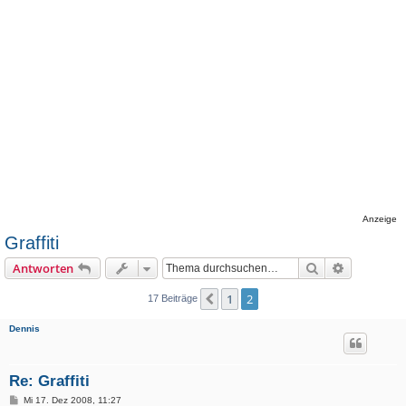
Anzeige
Graffiti
Suche
Erweiterte
Antworten
1
2
Vorherige
17 Beiträge
Dennis
Re: Graffiti
B
Mi 17. Dez 2008, 11:27