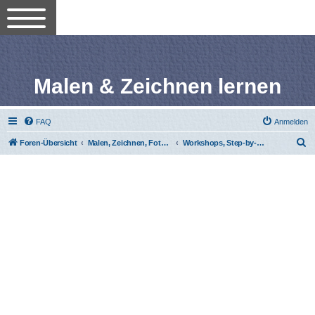
Malen & Zeichnen lernen
FAQ
Anmelden
S
Foren-Übersicht
Malen, Zeichnen, Fotografieren lernen
Workshops, Step-by-Step-Anleitungen
u
c
h
e