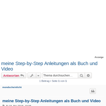
Anzeige
meine Step-by-Step Anleitungen als Buch und
Video
Suche
Erweiterte
Antworten
1 Beitrag • Seite
1
von
1
mondscheinlicht
meine Step-by-Step Anleitungen als Buch und Video
B
Fr 18. Mai 2018, 19:06