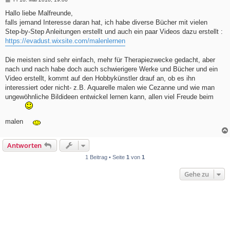
e
i
Hallo liebe Malfreunde,
t
falls jemand Interesse daran hat, ich habe diverse Bücher mit vielen
r
a
Step-by-Step Anleitungen erstellt und auch ein paar Videos dazu erstellt :
g
https://evadust.wixsite.com/malenlernen
Die meisten sind sehr einfach, mehr für Therapiezwecke gedacht, aber
nach und nach habe doch auch schwierigere Werke und Bücher und ein
Video erstellt, kommt auf den Hobbykünstler drauf an, ob es ihn
interessiert oder nicht- z.B. Aquarelle malen wie Cezanne und wie man
ungewöhnliche Bildideen entwickel lernen kann, allen viel Freude beim
malen
Antworten
1 Beitrag • Seite
1
von
1
Gehe zu