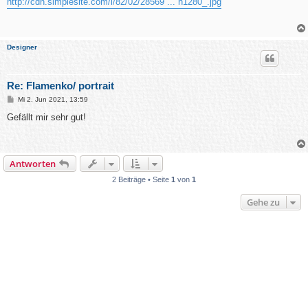
http://cdn.simplesite.com/i/82/02/28569 ... h1280_.jpg
t
r
a
g
Designer
Re: Flamenko/ portrait
B
Mi 2. Jun 2021, 13:59
e
i
Gefällt mir sehr gut!
t
r
a
g
Antworten
2 Beiträge • Seite
1
von
1
Gehe zu