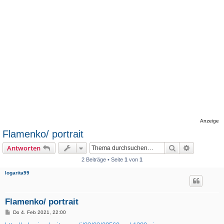
Anzeige
Flamenko/ portrait
Suche
Erweiterte
Antworten
2 Beiträge • Seite
1
von
1
logarita99
Flamenko/ portrait
B
Do 4. Feb 2021, 22:00
e
i