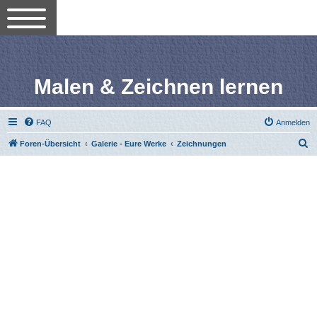
Malen & Zeichnen lernen
FAQ
Anmelden
S
Foren-Übersicht
Galerie - Eure Werke
Zeichnungen
u
c
h
e