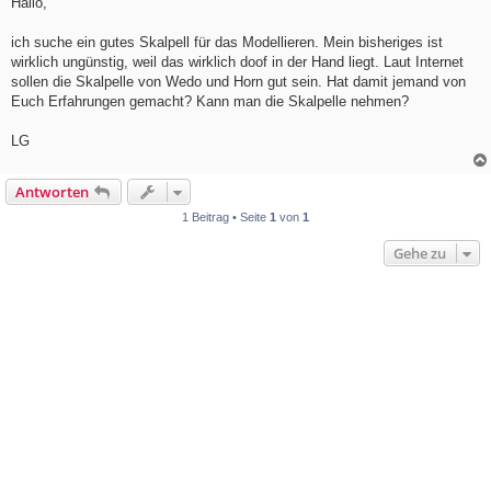
Hallo,
t
r
a
ich suche ein gutes Skalpell für das Modellieren. Mein bisheriges ist
g
wirklich ungünstig, weil das wirklich doof in der Hand liegt. Laut Internet
sollen die Skalpelle von Wedo und Horn gut sein. Hat damit jemand von
Euch Erfahrungen gemacht? Kann man die Skalpelle nehmen?
LG
Antworten
1 Beitrag • Seite
1
von
1
Gehe zu