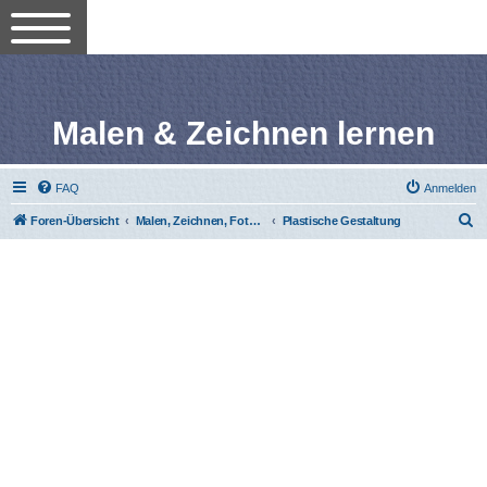
Malen & Zeichnen lernen
FAQ
Anmelden
S
Foren-Übersicht
Malen, Zeichnen, Fotografieren lernen
Plastische Gestaltung
u
c
h
e