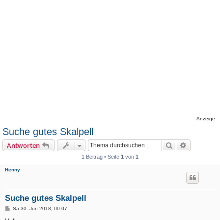
Anzeige
Suche gutes Skalpell
Suche
Erweiterte
Antworten
1 Beitrag • Seite
1
von
1
Henny
Suche gutes Skalpell
B
Sa 30. Jun 2018, 00:07
e
i