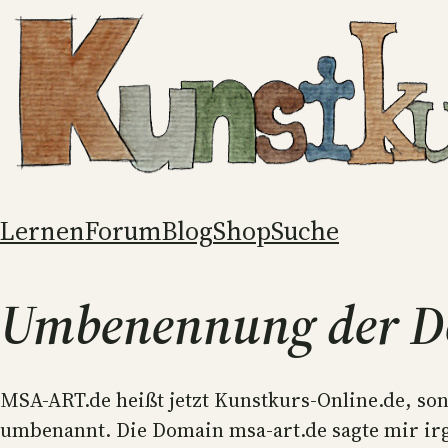
Zum
Inhalt
springen
Lernen
Forum
Blog
Shop
Suche
Umbenennung der 
MSA-ART.de heißt jetzt Kunstkurs-Online.de, son
umbenannt. Die Domain msa-art.de sagte mir irg