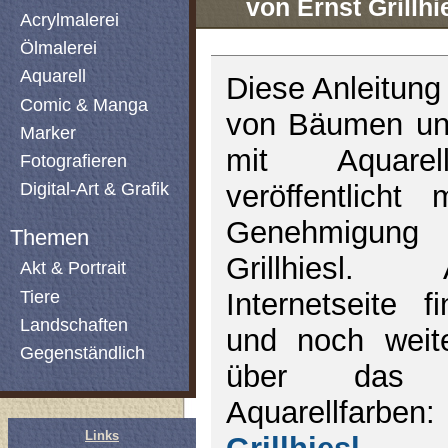
von Ernst Grillhi
Acrylmalerei
Ölmalerei
Aquarell
Diese Anleitung
Comic & Manga
von Bäumen un
Marker
mit Aquarel
Fotografieren
Digital-Art & Grafik
veröffentlicht 
Genehmigun
Themen
Grillhiesl.
Akt & Portrait
Tiere
Internetseite f
Landschaften
und noch weite
Gegenständlich
über das 
Aquarellf
Links