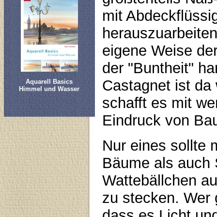
mit Abdeckflüssig
herauszuarbeiten
eigene Weise der 
der "Buntheit" ha
Castagnet ist da
Aquarell Basics
Himmel und Wasser
schafft es mit we
Eindruck von Bau
Nur eines sollte
Bäume als auch S
Wattebällchen au
zu stecken. Wer g
dass es Licht un