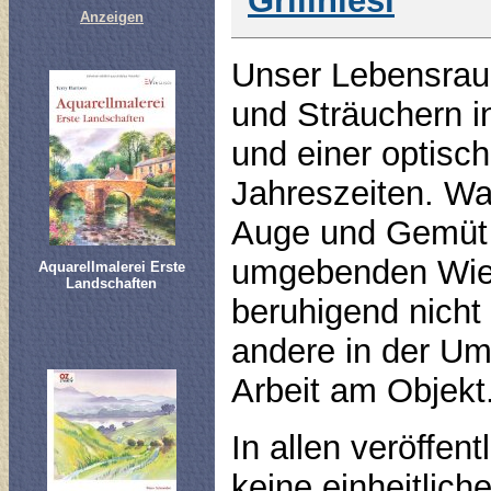
Grillhiesl
Anzeigen
Unser Lebensraum
und Sträuchern in
und einer optisc
Jahreszeiten. Wa
Auge und Gemüt 
umgebenden Wies
Aquarellmalerei Erste
Landschaften
beruhigend nicht 
andere in der Um
Arbeit am Objekt
In allen veröffe
keine einheitlich