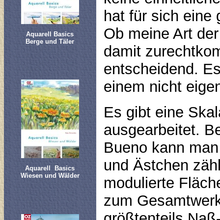
hat für sich ein
Ob meine Art der 
Aquarell Basics
Berge und Täler
damit zurechtkom
entscheidend. Es
einem nicht eigen
Es gibt eine Skal
ausgearbeitet. B
Bueno kann man b
und Ästchen zähl
Aquarell Basics
Wiesen und Wälder
modulierte Fläche
zum Gesamtwerk p
größtenteils Naß