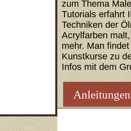
zum Thema Malen 
Acrylmalerei
Tutorials erfahrt 
Ölmalerei
Aquarell
Techniken der Öl
Comic & Manga
Acrylfarben malt,
Marker
mehr. Man findet
Fotografieren
Kunstkurse zu d
Digital-Art & Grafik
Infos mit dem Gr
Themen
Akt & Portrait
Tiere
Anleitungen
Landschaften
Gegenständlich
Links