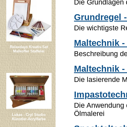
Die Grundlagen 
Grundregel -
Die wichtigste R
Maltechnik -
Relaxdays Kreativ-Set
Malkoffer Staffelei
Beschreibung de
Maltechnik -
Die lasierende M
Impastotechn
Die Anwendung d
Ölmalerei
Lukas - Cryl Studio
Künstler-Acrylfarbe