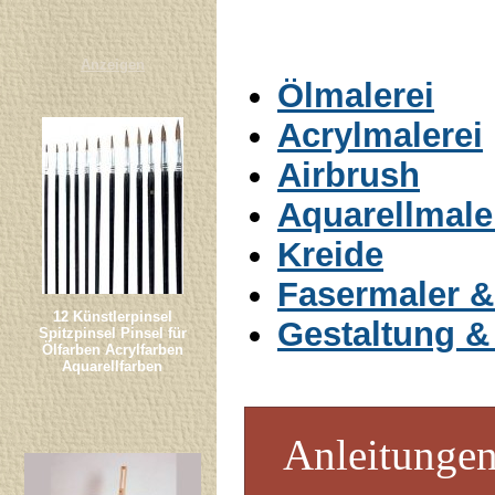
Anzeigen
Ölmalerei
Acrylmalerei
Airbrush
Aquarellmale
Kreide
Fasermaler &
12 Künstlerpinsel
Gestaltung &
Spitzpinsel Pinsel für
Ölfarben Acrylfarben
Aquarellfarben
Anleitungen