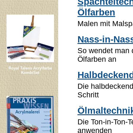
Spachteltech
Ölfarben
Malen mit Malsp
Nass-in-Nas
So wendet man d
Ölfarben an
Royal Talens Acrylfarbe
Halbdeckend
KombiSet
Die halbdeckende
Schritt
Ölmaltechnik
Die Ton-in-Ton-T
anwenden