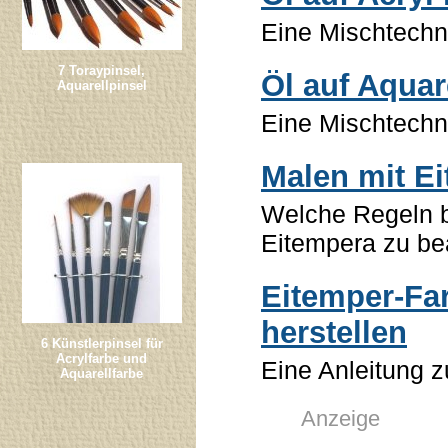
Eine Mischtechni
7 Toraypinsel,
Öl auf Aquar
Aquarellpinsel
Eine Mischtechni
Malen mit E
Welche Regeln 
Eitempera zu be
Eitemper-Fa
herstellen
6 Künstlerpinsel für
Acrylfarbe und
Eine Anleitung 
Aquarellfarbe
Anzeige