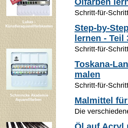
Ölfarben lern
Schritt-für-Schri
Lukas -
Step-by-Step
Künstleraquarellfarbkasten
lernen - Teil 
Schritt-für-Schri
Toskana-Lan
malen
Schritt-für-Schri
Schmincke Akademie
Malmittel fü
Aquarellfarben
Die verschiedene
Öl auf Acryl