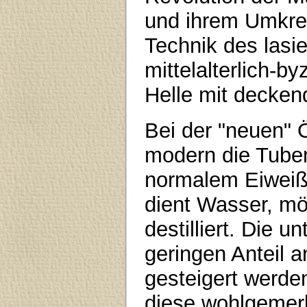
und ihrem Umkrei
Technik des lasi
mittelalterlich-b
Helle mit decken
Bei der "neuen" 
modern die Tuben
normalem Eiweiß
dient Wasser, mög
destilliert. Die u
geringen Anteil 
gesteigert werde
diese wohlgemerk