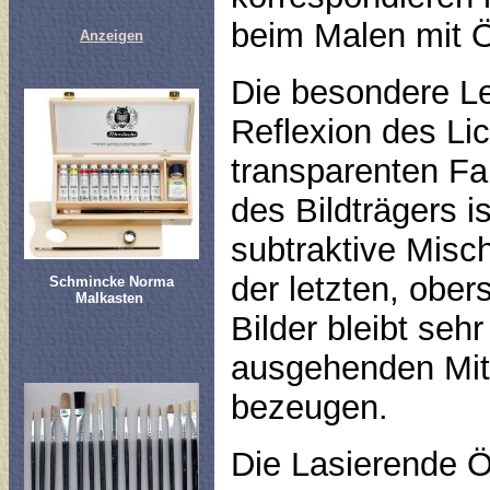
beim Malen mit Ö
Anzeigen
Die besondere Le
Reflexion des Lic
transparenten Fa
des Bildträgers i
subtraktive Misc
der letzten, ober
Schmincke Norma
Malkasten
Bilder bleibt seh
ausgehenden Mitt
bezeugen.
Die Lasierende Ö