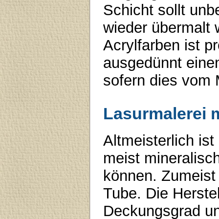
Schicht sollt unb
wieder übermalt
Acrylfarben ist p
ausgedünnt eine
sofern dies vom M
Lasurmalerei m
Altmeisterlich is
meist mineralisc
können. Zumeist "
Tube. Die Herstel
Deckungsgrad und