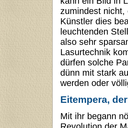
kann ein Bild in 
zumindest nicht, 
Künstler dies bea
leuchtenden Stel
also sehr sparsa
Lasurtechnik ko
dürfen solche Par
dünn mit stark 
werden oder völl
Eitempera, der
Mit ihr begann n
Revolution der M