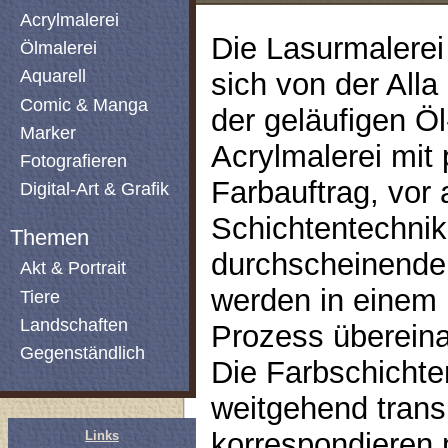
Acrylmalerei
Die Lasurmalerei
Ölmalerei
Aquarell
sich von der Alla
Comic & Manga
der geläufigen Öl
Marker
Acrylmalerei mit
Fotografieren
Farbauftrag, vor 
Digital-Art & Grafik
Schichtentechnik
Themen
durchscheinende
Akt & Portrait
werden in einem
Tiere
Landschaften
Prozess übereina
Gegenständlich
Die Farbschichte
weitgehend trans
korrespondieren 
Links