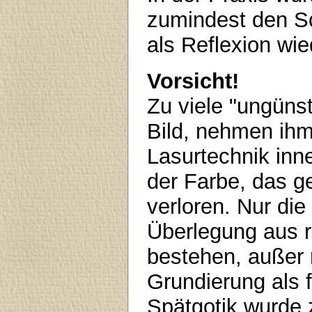
zumindest den S
als Reflexion wi
Vorsicht!
Zu viele "ungüns
Bild, nehmen ihm 
Lasurtechnik inn
der Farbe, das g
verloren. Nur die
Überlegung aus re
bestehen, außer 
Grundierung als f
Spätgotik wurde z