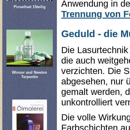
Anwendung in der
Pinseltset 15teilig
Trennung von F
Geduld - die M
Die Lasurtechnik 
die auch weitgeh
verzichten. Die
Winsor and Newton
Terpentin
abgesehen, nur ü
gemalt werden, d
unkontrolliert ve
Die volle Wirkung
Farbschichten au