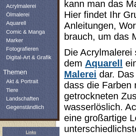
kann man das Mal
Acrylmalerei
Hier findet Ihr G
Ölmalerei
Aquarell
Anleitungen, Wo
Comic & Manga
brauch, um das M
Marker
Fotografieren
Die Acrylmalerei 
Digital-Art & Grafik
dem
Aquarell
ein
Themen
Malerei
dar. Das 
Akt & Portrait
dass die Farben 
Tiere
getrockneten Zus
Landschaften
wasserlöslich. Ac
Gegenständlich
eine großartige 
unterschiedlichs
Links