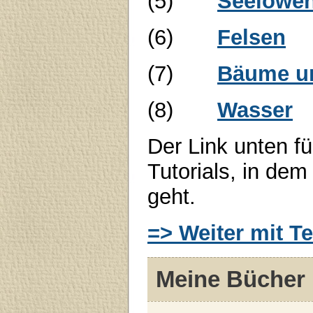
(5)
Seelöwe
(6)
Felsen
(7)
Bäume u
(8)
Wasser
Der Link unten füh
Tutorials, in de
geht.
=> Weiter mit Tei
Meine Bücher