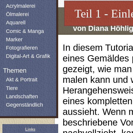
Acrylmalerei
Teil 1 - Ein
Ölmalerei
Aquarell
von Diana Höhli
Comic & Manga
Marker
In diesem Tutori
Fotografieren
eines Gemäldes 
Digital-Art & Grafik
gezeigt, wie man
Themen
malen kann und w
Akt & Portrait
Tiere
Herangehenswei
Landschaften
eines komplette
Gegenständlich
aussieht. Wenn 
beschriebene Vo
Links