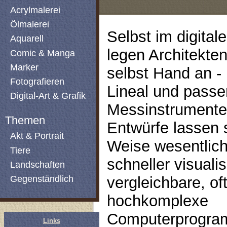
Acrylmalerei
Ölmalerei
Selbst im digitale
Aquarell
legen Architekte
Comic & Manga
Marker
selbst Hand an - m
Fotografieren
Lineal und pass
Digital-Art & Grafik
Messinstrumente
Themen
Entwürfe lassen 
Akt & Portrait
Weise wesentlich
Tiere
schneller visuali
Landschaften
Gegenständlich
vergleichbare, of
hochkomplexe
Computerprogra
Links