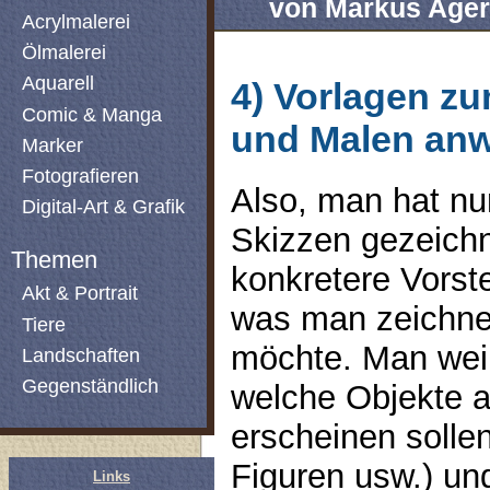
von Markus Ager
Acrylmalerei
Ölmalerei
Aquarell
4) Vorlagen z
Comic & Manga
und Malen an
Marker
Fotografieren
Also, man hat nu
Digital-Art & Grafik
Skizzen gezeichn
Themen
konkretere Vorst
Akt & Portrait
was man zeichne
Tiere
möchte. Man wei
Landschaften
Gegenständlich
welche Objekte a
erscheinen solle
Figuren usw.) un
Links