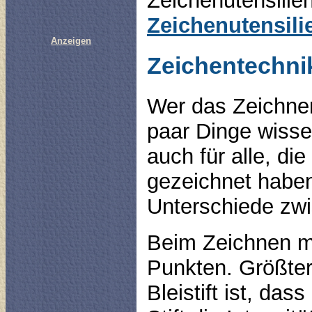
Zeichenutensilien 
Zeichenutensil
Anzeigen
Zeichentechni
Wer das Zeichnen
paar Dinge wisse
auch für alle, die
gezeichnet haben
Unterschiede zw
Beim Zeichnen mi
Punkten. Größter
Bleistift ist, da