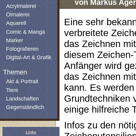
von Markus Ager
Acrylmalerei
Ölmalerei
Eine sehr bekann
Aquarell
verbreitete Zeich
Comic & Manga
Marker
das Zeichnen mit
Fotografieren
diesem Zeichen-Tu
Digital-Art & Grafik
Anfänger wird ge
Themen
das Zeichnen mit
Akt & Portrait
kann. Es werden 
Tiere
Grundtechniken v
Landschaften
Gegenständlich
einige hilfreiche
Infos zu den nöt
Links