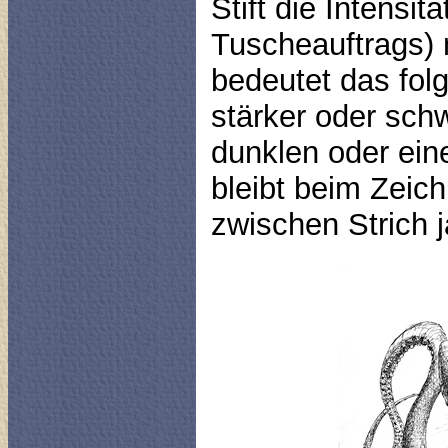
Stift die Intensit
Tuscheauftrags) 
bedeutet das fol
stärker oder sch
dunklen oder ein
bleibt beim Zeic
zwischen Strich j